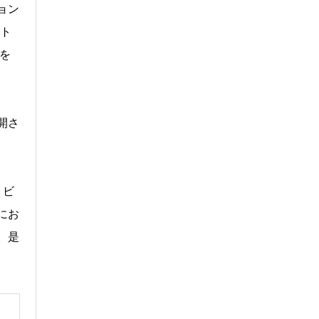
ョン
スト
を
開さ
、ビ
にお
。是