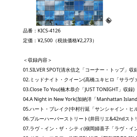
品番：KICS-4126
定価：¥2,500（税抜価格¥2,273）
＜収録内容＞
01.SILVER SPOT(清水信之「コーナー・トップ」収録
02.ミッドナイト・クイーン(高橋ユキヒロ「サラヴァ
03.Close To You(楠木恭介「JUST TONIGHT」収録)
04.A Night in New York(加納洋「Manhattan Isl
05.ハート・ブレイク(中村行延「サンシャイン・ヒ
06.ブルーハーバーストリート(井田リエ&42ndス
07.ラヴ・イン・ザ・シティ(槇岡婦喜子「ラヴ・イ