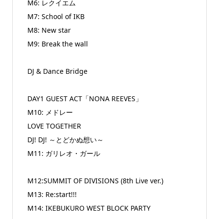
M6: レクイエム
M7: School of IKB
M8: New star
M9: Break the wall
DJ & Dance Bridge
DAY1 GUEST ACT「NONA REEVES」
M10: メドレー
LOVE TOGETHER
DJ! DJ! ～とどかぬ想い～
M11: ガリレオ・ガール
M12:SUMMIT OF DIVISIONS (8th Live ver.)
M13: Re:start!!!
M14: IKEBUKURO WEST BLOCK PARTY