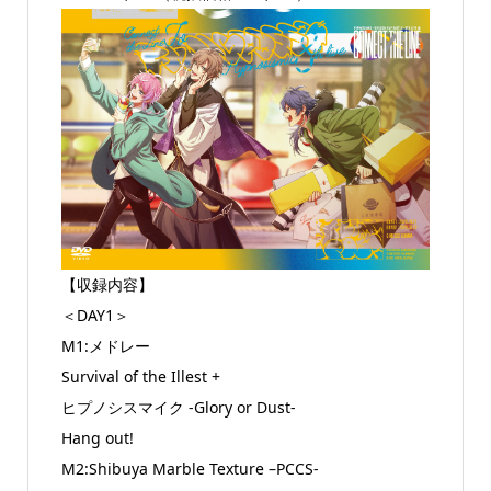
【収録内容】
＜DAY1＞
M1:メドレー
Survival of the Illest +
ヒプノシスマイク -Glory or Dust-
Hang out!
M2:Shibuya Marble Texture –PCCS-