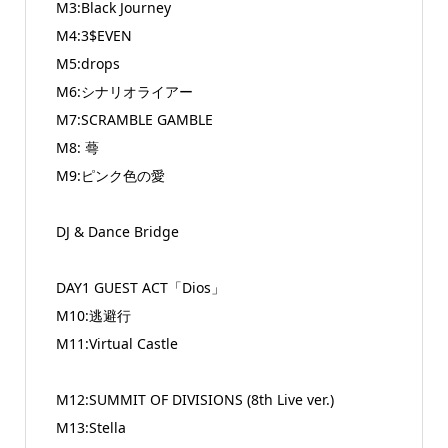
M3:Black Journey
M4:3$EVEN
M5:drops
M6:シナリオライアー
M7:SCRAMBLE GAMBLE
M8: 蕚
M9:ピンク色の愛
DJ & Dance Bridge
DAY1 GUEST ACT「Dios」
M10:逃避行
M11:Virtual Castle
M12:SUMMIT OF DIVISIONS (8th Live ver.)
M13:Stella