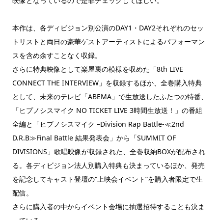
映像となっているので是非チェックしてほしい。
本作は、各ディビジョン別公演のDAY1・DAY2それぞれのセッ
トリストと両日の豪華ゲストアーティストによるパフォーマン
スを含め余すことなく収録。
さらに特典映像として楽屋裏の模様を収めた「8th LIVE
CONNECT THE INTERVIEW」を収録するほか、全巻購入特典
として、未来のテレビ「ABEMA」で生放送したふたつの特番、
「ヒプノシスマイク NO TICKET LIVE 3時間生放送！」の番組
全編と「ヒプノシスマイク –Division Rap Battle-≪2nd
D.R.B≫Final Battle 結果発表会」から「SUMMIT OF
DIVISIONS」歌唱映像が収録された、全巻収納BOXが配布され
る。各ディビジョン法人別購入特典も決まっているほか、発売
を記念してキャスト登壇の“上映会イベント”を購入者限定で生
配信。
さらに購入者の中からイベント会場に抽選招待することも決ま