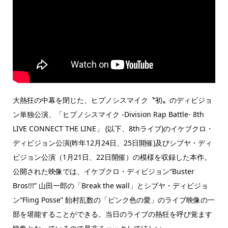
大熱狂の中幕を閉じた、ヒプノシスマイク〝初〟のディビジョ
ン単独公演、「ヒプノシスマイク -Division Rap Battle- 8th
LIVE CONNECT THE LINE」 (以下、8thライブ)のイケブクロ・
ディビジョン公演(昨年12月24日、25日開催)及びシブヤ・ディ
ビジョン公演（1月21日、22日開催）の模様を収録した本作。
公開された映像では、イケブクロ・ディビジョン“Buster
Bros!!!” 山田一郎の「Break the wall」とシブヤ・ディビジョ
ン“Fling Posse” 飴村乱数の「ピンク色の愛」のライブ映像の一
部を堪能することができる。当日のライブの熱狂を呼び覚ます