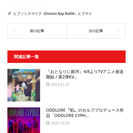
ヒプノシスマイク -Division Rap Battle-
,
ヒプマイ
関連記事一覧
『おとなりに銀河』4/8よりTVアニメ放送
開始 / 第2弾KV...
2023.01.27
ODDLORE〝初〟のセルフプロデュース作
品「ODDLORE CYPH...
2023.10.20