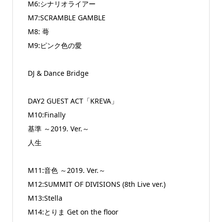
M6:シナリオライアー
M7:SCRAMBLE GAMBLE
M8: 蕚
M9:ピンク色の愛
DJ & Dance Bridge
DAY2 GUEST ACT「KREVA」
M10:Finally
基準 ～2019. Ver.～
人生
M11:音色 ～2019. Ver.～
M12:SUMMIT OF DIVISIONS (8th Live ver.)
M13:Stella
M14:とりま Get on the floor