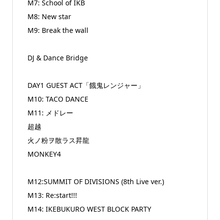
M7: School of IKB
M8: New star
M9: Break the wall
DJ & Dance Bridge
DAY1 GUEST ACT「餓鬼レンジャー」
M10: TACO DANCE
M11: メドレー
超越
火ノ粉ヲ散ラス昇龍
MONKEY4
M12:SUMMIT OF DIVISIONS (8th Live ver.)
M13: Re:start!!!
M14: IKEBUKURO WEST BLOCK PARTY