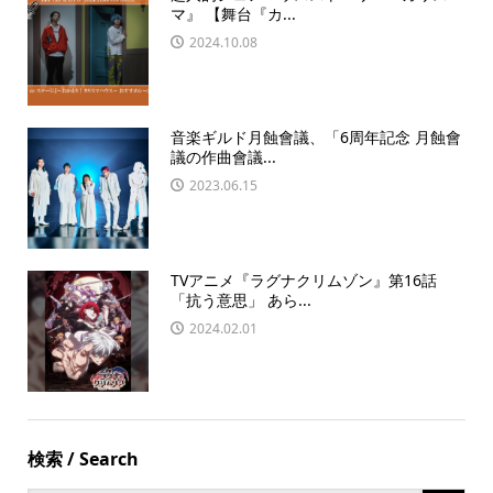
マ』 【舞台『カ...
2024.10.08
音楽ギルド月蝕會議、「6周年記念 月蝕會
議の作曲會議...
2023.06.15
TVアニメ『ラグナクリムゾン』第16話
「抗う意思」 あら...
2024.02.01
検索 / Search