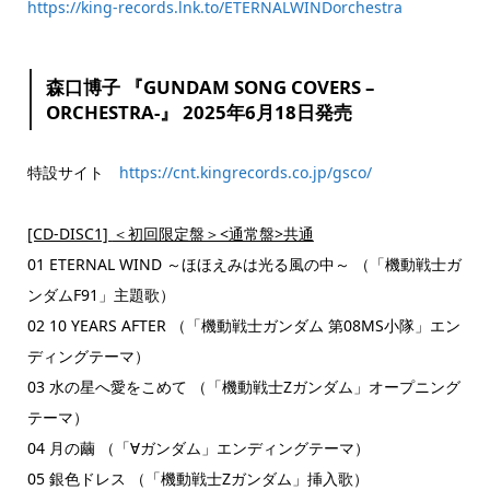
https://king-records.lnk.to/ETERNALWINDorchestra
森口博子 『GUNDAM SONG COVERS –
ORCHESTRA-』 2025年6月18日発売
特設サイト
https://cnt.kingrecords.co.jp/gsco/
[CD-DISC1]
＜初回限定盤＞<通常盤>共通
01 ETERNAL WIND ～ほほえみは光る風の中～ （「機動戦士ガ
ンダムF91」主題歌）
02 10 YEARS AFTER （「機動戦士ガンダム 第08MS小隊」エン
ディングテーマ）
03 水の星へ愛をこめて （「機動戦士Ζガンダム」オープニング
テーマ）
04 月の繭 （「∀ガンダム」エンディングテーマ）
05 銀色ドレス （「機動戦士Ζガンダム」挿入歌）