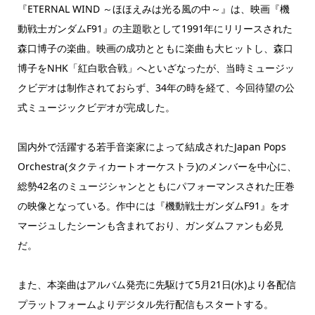
『ETERNAL WIND ～ほほえみは光る風の中～』は、映画『機
動戦士ガンダムF91』の主題歌として1991年にリリースされた
森口博子の楽曲。映画の成功とともに楽曲も大ヒットし、森口
博子をNHK「紅白歌合戦」へといざなったが、当時ミュージッ
クビデオは制作されておらず、34年の時を経て、今回待望の公
式ミュージックビデオが完成した。
国内外で活躍する若手音楽家によって結成されたJapan Pops
Orchestra(タクティカートオーケストラ)のメンバーを中心に、
総勢42名のミュージシャンとともにパフォーマンスされた圧巻
の映像となっている。作中には『機動戦士ガンダムF91』をオ
マージュしたシーンも含まれており、ガンダムファンも必見
だ。
また、本楽曲はアルバム発売に先駆けて5月21日(水)より各配信
プラットフォームよりデジタル先行配信もスタートする。