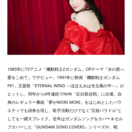
1985年にTVアニメ「機動戦士Ζガンダム」OPテーマ『水の星へ
愛をこめて』でデビュー。1991年に映画「機動戦士ガンダム
F91」主題歌『ETERNAL WIND ～ほほえみは光る風の中～』が
ヒットし、同年から6年連続でNHK「紅白歌合戦」に出場。自
身のレギュラー番組「夢がMORI MORI」をはじめとしたバラ
エティでも頭角を現し、歌手活動だけでなく“元祖バラドル”と
しても一躍大ブレイク。近年はガンダムソングをカバー＆セル
フカバーした『GUNDAM SONG COVERS』シリーズや、昭