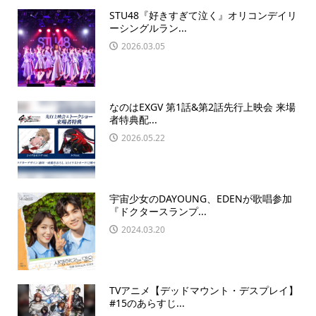
STU48『好きすぎて泣く』オリコンデイリ
ーシングルラン...
2026.03.05
なのはEXGV 第1話&第2話先行上映会 来場
者特典配...
2026.05.22
宇宙少女のDAYOUNG、EDENが歌唱参加
『ドクタースランプ...
2024.03.20
TVアニメ【デッドマウント・デスプレイ】
#15のあらすじ...