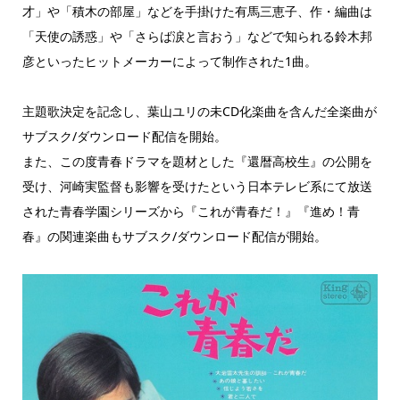
才」や「積木の部屋」などを手掛けた有馬三恵子、作・編曲は
「天使の誘惑」や「さらば涙と言おう」などで知られる鈴木邦
彦といったヒットメーカーによって制作された1曲。
主題歌決定を記念し、葉山ユリの未CD化楽曲を含んだ全楽曲が
サブスク/ダウンロード配信を開始。
また、この度青春ドラマを題材とした『還暦高校生』の公開を
受け、河崎実監督も影響を受けたという日本テレビ系にて放送
された青春学園シリーズから『これが青春だ！』『進め！青
春』の関連楽曲もサブスク/ダウンロード配信が開始。