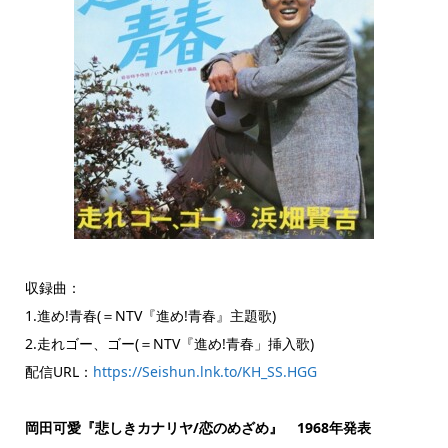
収録曲：
1.進め!青春(＝NTV『進め!青春』主題歌)
2.走れゴー、ゴー(＝NTV『進め!青春」挿入歌)
配信URL：
https://Seishun.lnk.to/KH_SS.HGG
岡田可愛『悲しきカナリヤ/恋のめざめ』 1968年発表