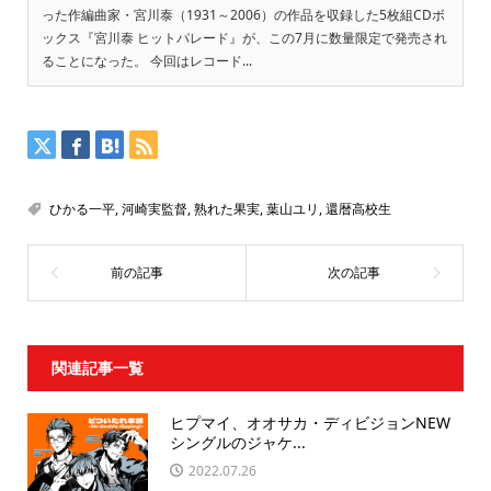
った作編曲家・宮川泰（1931～2006）の作品を収録した5枚組CDボ
ックス『宮川泰 ヒットパレード』が、この7月に数量限定で発売され
ることになった。 今回はレコード...
ひかる一平
,
河崎実監督
,
熟れた果実
,
葉山ユリ
,
還暦高校生
関連記事一覧
ヒプマイ、オオサカ・ディビジョンNEW
シングルのジャケ...
2022.07.26