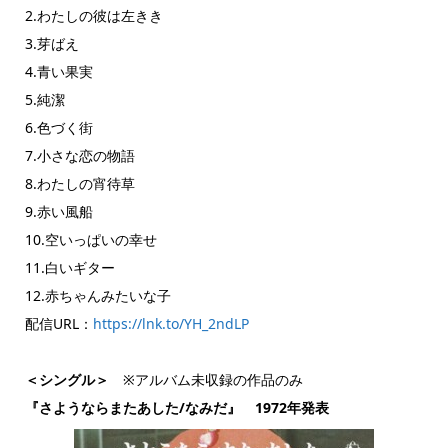
2.わたしの彼は左きき
3.芽ばえ
4.青い果実
5.純潔
6.色づく街
7.小さな恋の物語
8.わたしの宵待草
9.赤い風船
10.空いっぱいの幸せ
11.白いギター
12.赤ちゃんみたいな子
配信URL：
https://lnk.to/YH_2ndLP
＜シングル＞
※アルバム未収録の作品のみ
『さようならまたあした/なみだ』 1972年発表