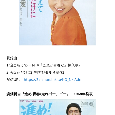
収録曲：
1.涙こらえて(＝NTV『これが青春だ』挿入歌)
2.あなただけに(=初デジタル音源化)
配信URL：
https://Seishun.lnk.to/KO_Nk.Adn
浜畑賢吉『進め!青春/走れゴー、ゴー』 1968年発表