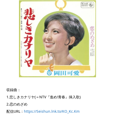
収録曲：
1.悲しきカナリヤ(＝NTV『進め!青春』挿入歌)
2.恋のめざめ
配信URL：
https://Seishun.lnk.to/KO_Kc.Km