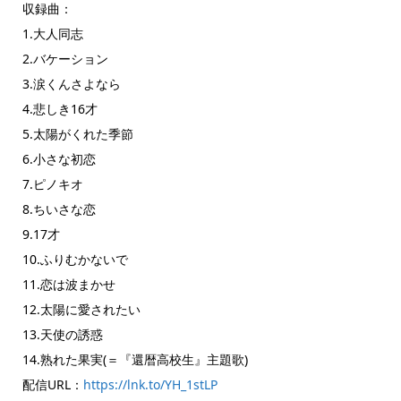
収録曲：
1.大人同志
2.バケーション
3.涙くんさよなら
4.悲しき16才
5.太陽がくれた季節
6.小さな初恋
7.ピノキオ
8.ちいさな恋
9.17才
10.ふりむかないで
11.恋は波まかせ
12.太陽に愛されたい
13.天使の誘惑
14.熟れた果実(＝『還暦高校生』主題歌)
配信URL：
https://lnk.to/YH_1stLP