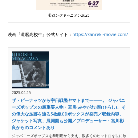
©ロングキャニオン2025
映画『還暦高校生』公式サイト：
https://kanreki-movie.com/
2025.04.25
ザ・ピーナッツから宇宙戦艦ヤマトまで―――。 ジャパニ
ーズポップスの最重要人物・宮川(みやがわ)泰(ひろし)、そ
の偉大な足跡を辿る5枚組CDボックスが発売／収録内容、
ジャケット写真、展開図も公開／プロデューサー・宮川彬
良からのコメントあり
ジャパニーズポップスを黎明期から支え、数多くのヒット曲を世に放