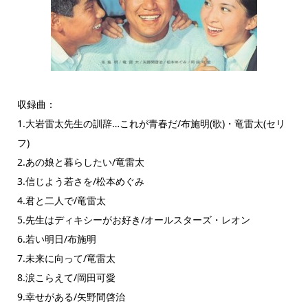
収録曲：
1.大岩雷太先生の訓辞…これが青春だ/布施明(歌)・竜雷太(セリ
フ)
2.あの娘と暮らしたい/竜雷太
3.信じよう若さを/松本めぐみ
4.君と二人で/竜雷太
5.先生はディキシーがお好き/オールスターズ・レオン
6.若い明日/布施明
7.未来に向って/竜雷太
8.涙こらえて/岡田可愛
9.幸せがある/矢野間啓治