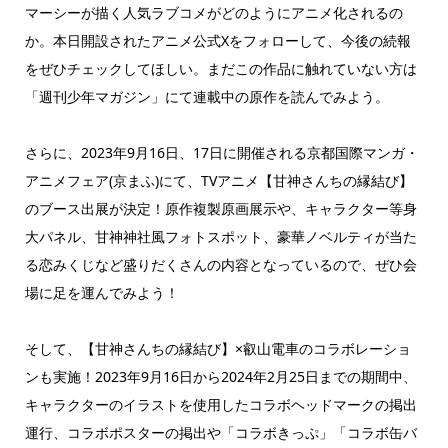
マーシーが描く人気ラブコメがどのようにアニメ化されるの
か。本日開設されたアニメ公式Xをフォローして、今後の続報
をぜひチェックしてほしい。まだこの作品に触れていない方は
「週刊少年マガジン」にて連載中の原作を読んでみよう。
さらに、2023年9月16日、17日に開催される京都国際マンガ・
アニメフェア(京まふ)にて、TVアニメ【甘神さんちの縁結び】
のブース出展が決定！原作複製原画展示や、キャラクター等身
大パネル、甘神神社風フォトスポット、豪華ノベルティが当た
る恋みくじなど盛りだくさんの内容となっているので、ぜひ会
場に足を運んでみよう！
そして、【甘神さんちの縁結び】×叡山電車のコラボレーショ
ンも実施！2023年9月16日から2024年2月25日までの期間中、
キャラクターのイラストを使用したコラボヘッドマークの掲出
運行、コラボポスターの掲出や「コラボきっぷ」「コラボ缶バ