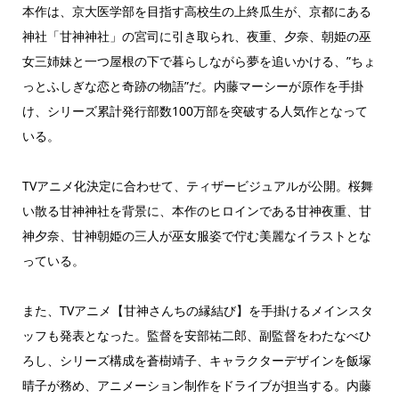
本作は、京大医学部を目指す高校生の上終瓜生が、京都にある
神社「甘神神社」の宮司に引き取られ、夜重、夕奈、朝姫の巫
女三姉妹と一つ屋根の下で暮らしながら夢を追いかける、”ちょ
っとふしぎな恋と奇跡の物語”だ。内藤マーシーが原作を手掛
け、シリーズ累計発行部数100万部を突破する人気作となって
いる。
TVアニメ化決定に合わせて、ティザービジュアルが公開。桜舞
い散る甘神神社を背景に、本作のヒロインである甘神夜重、甘
神夕奈、甘神朝姫の三人が巫女服姿で佇む美麗なイラストとな
っている。
また、TVアニメ【甘神さんちの縁結び】を手掛けるメインスタ
ッフも発表となった。監督を安部祐二郎、副監督をわたなべひ
ろし、シリーズ構成を蒼樹靖子、キャラクターデザインを飯塚
晴子が務め、アニメーション制作をドライブが担当する。内藤