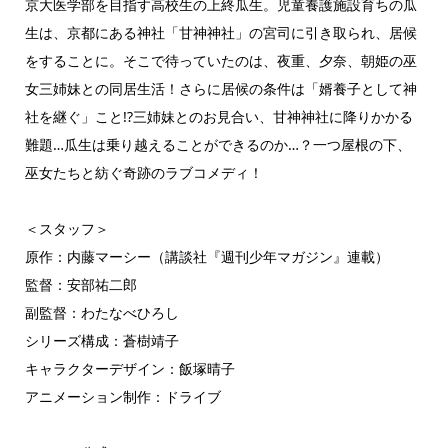
京大医学部を目指す高校生の上終瓜生。児童養護施設育ちの瓜
生は、京都にある神社「甘神神社」の宮司に引き取られ、居候
をすることに。そこで待っていたのは、夜重、夕奈、朝姫の巫
女三姉妹との同居生活！さらに居候の条件は「婿養子として神
社を継ぐ」こと!?三姉妹とのお見合い、甘神神社に降りかかる
難題…瓜生は乗り越えることができるのか…？一つ屋根の下、
巫女たちと紡ぐ奇跡のラブコメディ！
＜スタッフ＞
原作：内藤マーシー（講談社『週刊少年マガジン』連載）
監督：安部祐二郎
副監督：わたなべひろし
シリーズ構成：蒼樹靖子
キャラクターデザイン：飯塚晴子
アニメーション制作：ドライブ