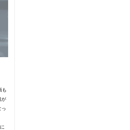
画も
観が
なっ
分に