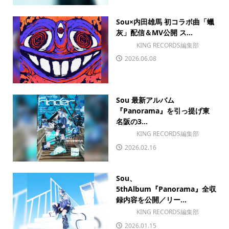
Sou×内田雄馬 初コラボ曲「蠟
灰」配信＆MV公開 ス...
KING RECORDS編集部
2026.06.08
Sou 最新アルバム
『Panorama』を引っ提げ東
名阪の3...
KING RECORDS編集部
2026.02.16
Sou、
5thAlbum『Panorama』全収
録内容を公開／リー...
KING RECORDS編集部
2026.01.15