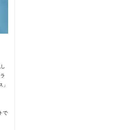
現し
てラ
ス」
トで