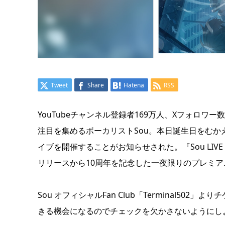
Tweet
Share
Hatena
RSS
YouTubeチャンネル登録者169万人、Xフォロ
注目を集めるボーカリストSou。本日誕生日をむかえ
イブを開催することがお知らせされた。『Sou LIV
リリースから10周年を記念した一夜限りのプレミ
Sou オフィシャルFan Club「Terminal5
きる機会になるのでチェックを欠かさないようにし