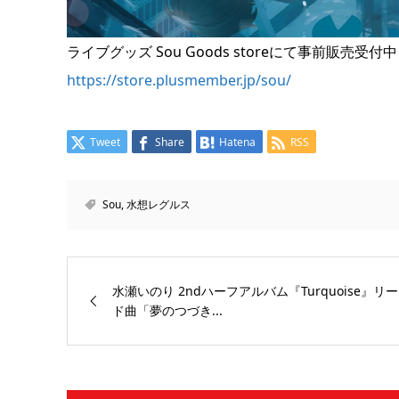
ライブグッズ Sou Goods storeにて事前販売受付
https://store.plusmember.jp/sou/
Tweet
Share
Hatena
RSS
Sou
,
水想レグルス
水瀬いのり 2ndハーフアルバム『Turquoise』リー
ド曲「夢のつづき...