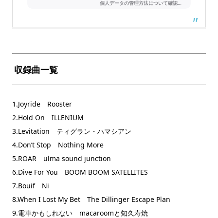
収録曲一覧
1.Joyride Rooster
2.Hold On ILLENIUM
3.Levitation ティグラン・ハマシアン
4.Don’t Stop Nothing More
5.ROAR ulma sound junction
6.Dive For You BOOM BOOM SATELLITES
7.Bouif Ni
8.When I Lost My Bet The Dillinger Escape Plan
9.電車かもしれない macaroomと知久寿焼