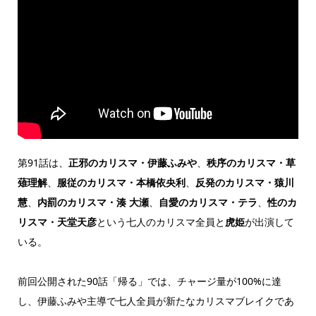
第91話は、
正邪のカリスマ・伊藤ふみや
、
秩序のカリスマ・草
薙理解
、
服従のカリスマ・本橋依央利
、
反発のカリスマ・猿川
慧
、
内罰のカリスマ・湊 大瀬
、
自愛のカリスマ・テラ
、
性のカ
リスマ・天堂天彦
という七人のカリスマ全員と
虎姫
が出演して
いる。
前回公開された90話「帰る」では、チャージ量が100%に達
し、伊藤ふみや主導で七人全員が新たなカリスマブレイクであ