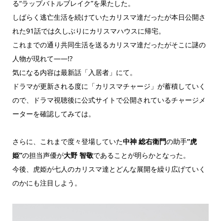
る“ラップバトルブレイク”を果たした。
しばらく逃亡生活を続けていたカリスマ達だったが本日公開さ
れた91話では久しぶりにカリスマハウスに帰宅。
これまでの通り共同生活を送るカリスマ達だったがそこに謎の
人物が現れて――!?
気になる内容は最新話「入居者」にて。
ドラマが更新される度に「カリスマチャージ」が蓄積していく
ので、ドラマ視聴後に公式サイトで公開されているチャージメ
ーターを確認してみては。
さらに、これまで度々登場していた
中神 総右衛門
の助手
“虎
姫”
の担当声優が
大野 智敬
であることが明らかとなった。
今後、虎姫が七人のカリスマ達とどんな展開を繰り広げていく
のかにも注目しよう。