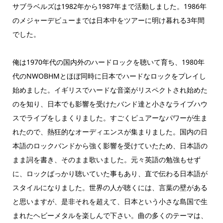
サブラベルズは1982年から1987年まで活動しました。1986年
のメジャーデビューまでは日本中をツアーに明け暮れる3年間
でした。
俺は1970年代の国内外のハードロックを聴いて育ち、1980年
代のNWOBHMとほぼ同時に日本でハードなロックをプレイし
始めました。イギリスでハードな音楽がリスペクトされ始めた
のを知り、日本でも影響を受けたバンド達と小さなライブハウ
スでライブをしまくりました。すごくピュアーなパワーが生ま
れたので、熱狂的なオーディエンスが集まりました。国内の日
本語のロックバンドから強く影響を受けていたため、日本語の
まま詞を書き、そのまま歌いました。元々英語の勉強もせず
に、ロックばっかり聴いていた事もあり、直で伝わる日本語が
スタイルになりました。世界の人が聴くには、言葉の壁がある
と思いますが、是非それを超えて、日本という小さな島国で生
まれたヘビーメタルを楽しんで下さい。曲の多くのテーマは、