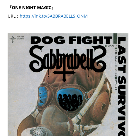
『ONE NIGHT MAGIC』
URL：
https://lnk.to/SABBRABELLS_ONM