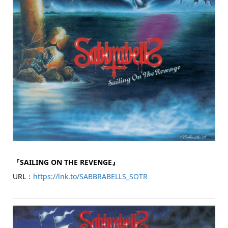
『SAILING ON THE REVENGE』
URL：
https://lnk.to/SABBRABELLS_SOTR