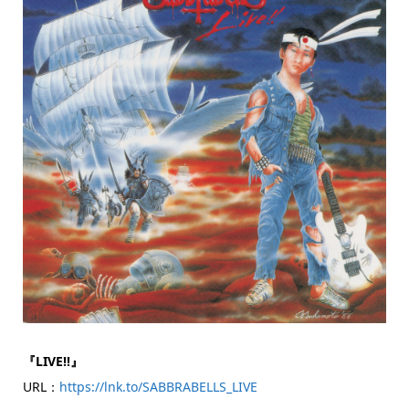
『LIVE!!』
URL：
https://lnk.to/SABBRABELLS_LIVE