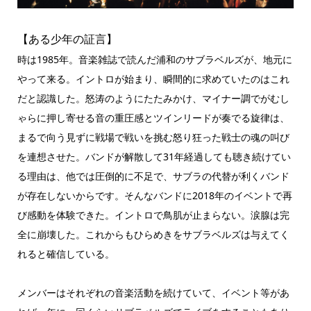
【ある少年の証言】
時は1985年。音楽雑誌で読んだ浦和のサブラベルズが、地元に
やって来る。イントロが始まり、瞬間的に求めていたのはこれ
だと認識した。怒涛のようにたたみかけ、マイナー調でがむし
ゃらに押し寄せる音の重圧感とツインリードが奏でる旋律は、
まるで向う見ずに戦場で戦いを挑む怒り狂った戦士の魂の叫び
を連想させた。バンドが解散して31年経過しても聴き続けてい
る理由は、他では圧倒的に不足で、サブラの代替が利くバンド
が存在しないからです。そんなバンドに2018年のイベントで再
び感動を体験できた。イントロで鳥肌が止まらない。涙腺は完
全に崩壊した。これからもひらめきをサブラベルズは与えてく
れると確信している。
メンバーはそれぞれの音楽活動を続けていて、イベント等があ