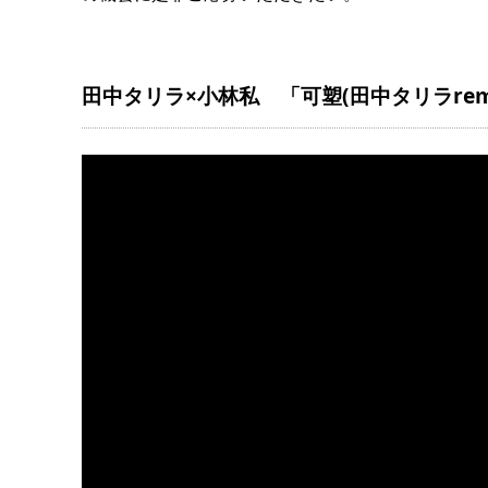
田中タリラ×小林私 「可塑(田中タリラrem