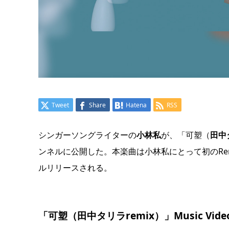
Tweet
Share
Hatena
RSS
シンガーソングライターの
小林私
が、「可塑（
田中
ンネルに公開した。本楽曲は小林私にとって初のRem
ルリリースされる。
「可塑（田中タリラremix）」Music Vide