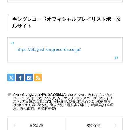
キングレコードオフィシャルプレイリストポータ
ルサイト
https://playlist.kingrecords.co.jp/
AKB48
,
angela
,
ENVii GABRIELLA
,
the pillows
,
≠ME
,
ももいろク
ローバーZ
,
オータムソング
,
カノエラナ
,
ドレスコーズ
,
プレイリ
スト
,
内田雄馬
,
堀江由衣
,
宮野真守
,
愛美
,
林原めぐみ
,
水樹奈々
,
水瀬いのり
,
秋
,
秋うた
,
逢坂大河・櫛枝実乃梨・川嶋亜美(釘宮理
恵、堀江由衣、喜多村英梨)