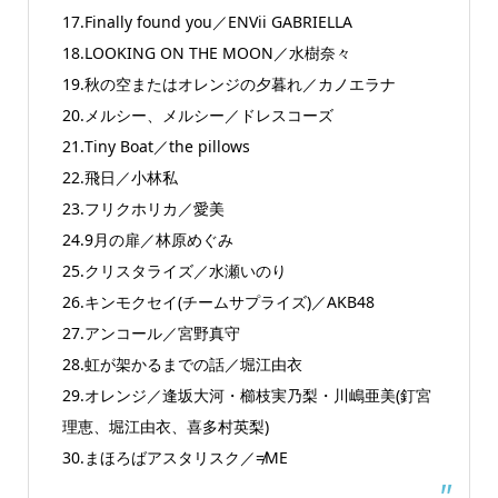
17.Finally found you／ENVii GABRIELLA
18.LOOKING ON THE MOON／水樹奈々
19.秋の空またはオレンジの夕暮れ／カノエラナ
20.メルシー、メルシー／ドレスコーズ
21.Tiny Boat／the pillows
22.飛日／小林私
23.フリクホリカ／愛美
24.9月の扉／林原めぐみ
25.クリスタライズ／水瀬いのり
26.キンモクセイ(チームサプライズ)／AKB48
27.アンコール／宮野真守
28.虹が架かるまでの話／堀江由衣
29.オレンジ／逢坂大河・櫛枝実乃梨・川嶋亜美(釘宮
理恵、堀江由衣、喜多村英梨)
30.まほろばアスタリスク／≠ME