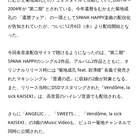
2004年が “第二期” とされている。今年還暦をむかえた菊地成
孔の 「還暦フェア」 の一環としてSPANK HAPPY楽曲の配信化
が告知されていたが、ついに12月6日（水）より配信開始とな
った。
今回各音楽配信サイトで聴けるようになったのは、”第二期”
SPANK HAPPYのシングル2作品、アルバム2作品とともに、オ
リジナルリリース時には “菊地成孔 feat. 岩澤瞳” 名義で発売さ
れたマキシシングル 『普通の恋』に収録の2曲が対象となる。
また、リリース当時にDSDマスタリングされた『Vendôme, la
sick KAISEKI』は、高音質のハイレゾ音源でも配信される。
さらに「ANGELIC」、「SWEETS」、「Vendôme, la sick
KAISEKI」の3曲のMusic Videoも、ビュロー菊地チャンネルで
同時に公開された。