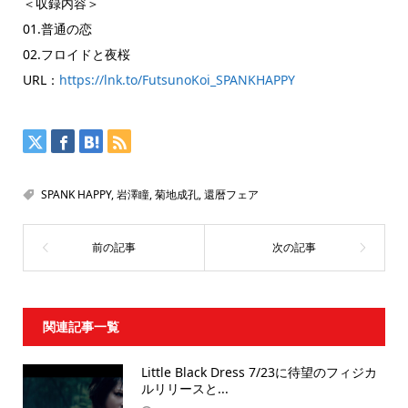
＜収録内容＞
01.普通の恋
02.フロイドと夜桜
URL：
https://lnk.to/FutsunoKoi_SPANKHAPPY
SPANK HAPPY
,
岩澤瞳
,
菊地成孔
,
還暦フェア
関連記事一覧
Little Black Dress 7/23に待望のフィジカ
ルリリースと...