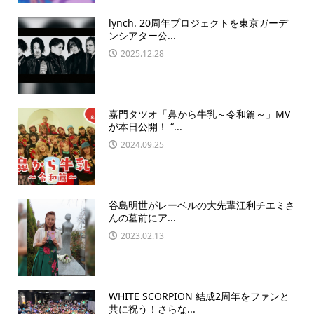
lynch. 20周年プロジェクトを東京ガーデ
ンシアター公...
2025.12.28
嘉門タツオ「鼻から牛乳～令和篇～」MV
が本日公開！ “...
2024.09.25
谷島明世がレーベルの大先輩江利チエミさ
んの墓前にア...
2023.02.13
WHITE SCORPION 結成2周年をファンと
共に祝う！さらな...