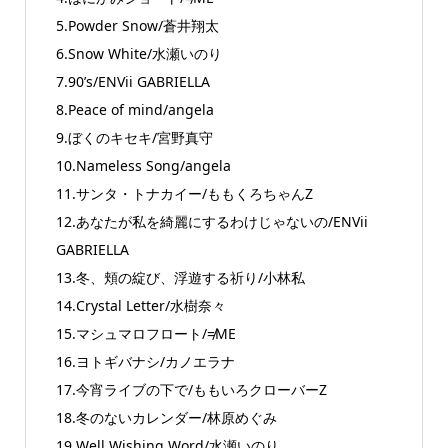
5.Powder Snow/蒼井翔太
6.Snow White/水瀬いのり
7.90’s/ENVii GABRIELLA
8.Peace of mind/angela
9.ぼくのキセキ/宮野真守
10.Nameless Song/angela
11.サンタ・トナカイー/ももくろちゃんZ
12.あなたが私を綺麗にするわけじゃないの/ENVii
GABRIELLA
13.冬、頬の綻び、浮遊する祈り/小林私
14.Crystal Letter/水樹奈々
15.マシュマロフロート/≠ME
16.ヨトギバナシ/カノエラナ
17.今宵ライブの下で/ももいろクローバーZ
18.冬のないカレンダー/林原めぐみ
19.Well Wishing Word/水瀬いのり