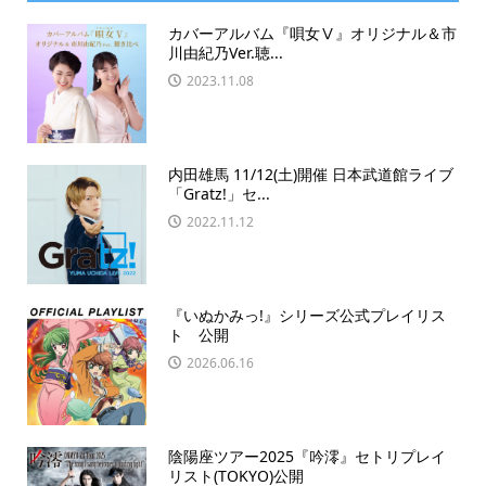
カバーアルバム『唄女Ⅴ』オリジナル＆市
川由紀乃Ver.聴...
2023.11.08
内田雄馬 11/12(土)開催 日本武道館ライブ
「Gratz!」セ...
2022.11.12
『いぬかみっ!』シリーズ公式プレイリス
ト 公開
2026.06.16
陰陽座ツアー2025『吟澪』セトリプレイ
リスト(TOKYO)公開