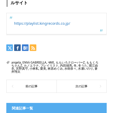
ルサイト
https://playlist.kingrecords.co.jp/
angela
,
ENVii GABRIELLA
,
≠ME
,
ももいろクローバーZ
,
ももくろ
ちゃんZ
,
カノエラナ
,
プレイリスト
,
内田雄馬
,
冬
,
冬うた
,
堀江由
衣
,
宮野真守
,
小林私
,
愛美
,
林原めぐみ
,
水樹奈々
,
水瀬いのり
,
蒼
井翔太
関連記事一覧