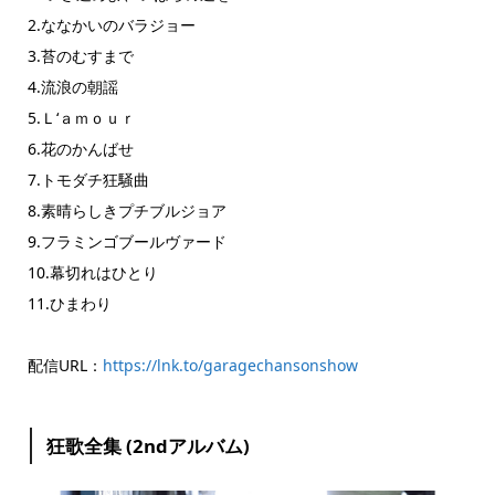
2.ななかいのバラジョー
3.苔のむすまで
4.流浪の朝謡
5.Ｌ‘ａｍｏｕｒ
6.花のかんばせ
7.トモダチ狂騒曲
8.素晴らしきプチブルジョア
9.フラミンゴブールヴァード
10.幕切れはひとり
11.ひまわり
配信URL：
https://lnk.to/garagechansonshow
狂歌全集 (2ndアルバム)