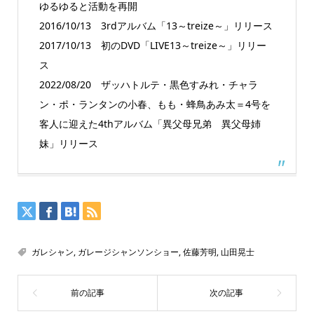
ゆるゆると活動を再開
2016/10/13 3rdアルバム「13～treize～」リリース
2017/10/13 初のDVD「LIVE13～treize～」リリー
ス
2022/08/20 ザッハトルテ・黒色すみれ・チャラ
ン・ポ・ランタンの小春、もも・蜂鳥あみ太＝4号を
客人に迎えた4thアルバム「異父母兄弟 異父母姉
妹」リリース
ガレシャン
,
ガレージシャンソンショー
,
佐藤芳明
,
山田晃士