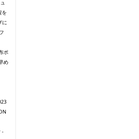
リュ
程を
ザに
ーフ
布ポ
早め
23
ON
-