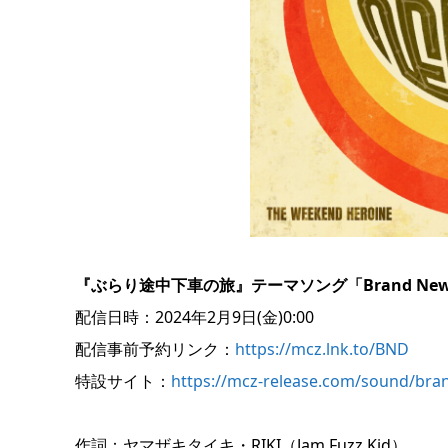
『ぶらり途中下車の旅』テーマソング「Brand New
配信日時：2024年2月9日(金)0:00
配信事前予約リンク：
https://mcz.lnk.to/BND
特設サイト：
https://mcz-release.com/sound/br
作詞：ヤマザキタイキ・RIKI（Jam Fuzz Kid）