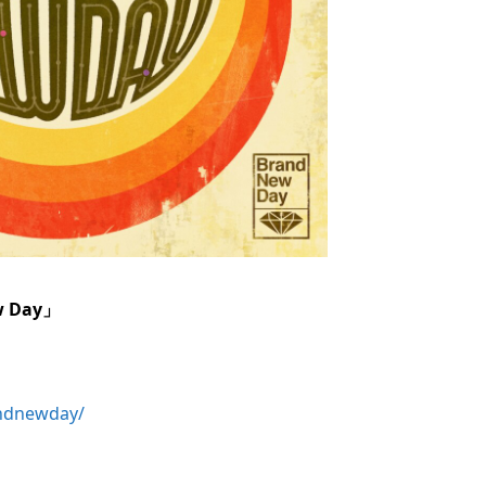
 Day」
andnewday/