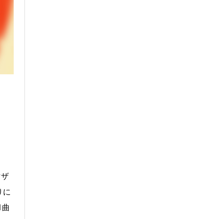
マザ
りに
1曲