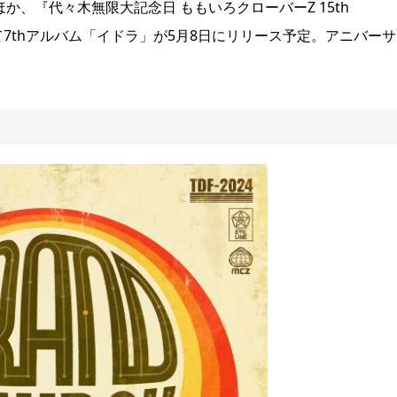
在配信中のほか、『代々木無限大記念日 ももいろクローバーZ 15th
が発売中、そして7thアルバム「イドラ」が5月8日にリリース予定。アニバー