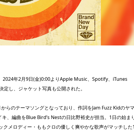
年2月9日(金)0:00よりApple Music、Spotify、iTunes
とが決定し、ジャケット写真も公開された。
のテーマソングとなっており、作詞をJam Fuzz Kidのヤ
タイキ、編曲をBlue Bird’s Nestの日比野裕史が担当。1日の始ま
ックメロディー・ももクロの優しく爽やかな歌声がマッチした