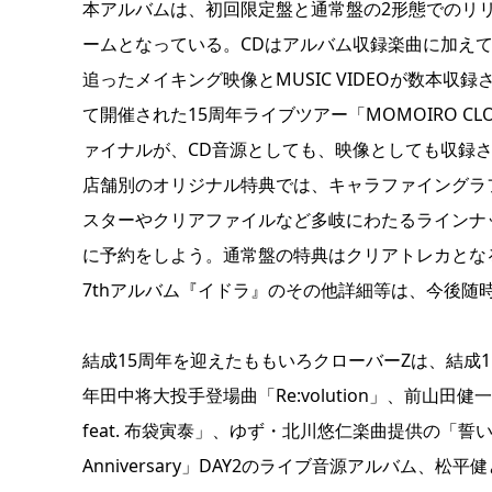
本アルバムは、初回限定盤と通常盤の2形態でのリリー
ームとなっている。CDはアルバム収録楽曲に加えて、Off
追ったメイキング映像とMUSIC VIDEOが数本収
て開催された15周年ライブツアー「MOMOIRO CLOVER Z 
ァイナルが、CD音源としても、映像としても収録
店舗別のオリジナル特典では、キャラファイングラ
スターやクリアファイルなど多岐にわたるラインナ
に予約をしよう。通常盤の特典はクリアトレカとな
7thアルバム『イドラ』のその他詳細等は、今後随
結成15周年を迎えたももいろクローバーZは、結成1
年田中将大投手登場曲「Re:volution」、前山田
feat. 布袋寅泰」、ゆず・北川悠仁楽曲提供の「誓
Anniversary」DAY2のライブ音源アルバム、松平