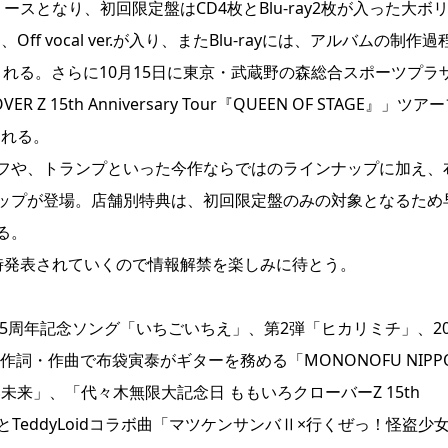
スとなり、初回限定盤はCD4枚とBlu-ray2枚が入った大ボ
 vocal ver.が入り、またBlu-rayには、アルバムの制作過
録される。さらに10月15日に東京・武蔵野の森総合スポーツプラ
15th Anniversary Tour『QUEEN OF STAGE』」ツア
される。
フや、トランプといった今作ならではのラインナップに加え、
ップが登場。店舗別特典は、初回限定盤のみの対象となるため
る。
時発表されていくので情報解禁を楽しみに待とう。
5周年記念ソング「いちごいちえ」、第2弾「ヒカリミチ」、20
健一作詞・作曲で布袋寅泰がギターを務める「MONONOFU NIPP
い未来」、「代々木無限大記念日 ももいろクローバーZ 15th
健とTeddyLoidコラボ曲「マツケンサンバⅡ×行くぜっ！怪盗少女 