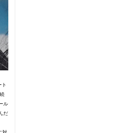
ート
続
ール
んだ
に対