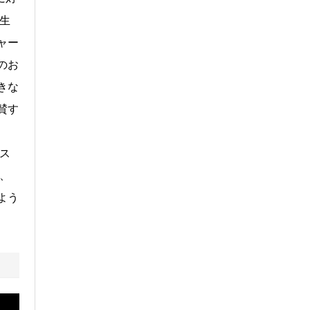
生
ャー
のお
きな
賛す
ス
、
よう