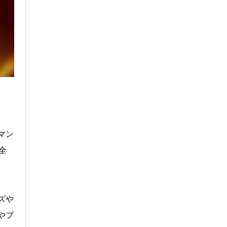
マン
全
ズや
やブ