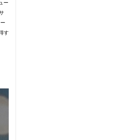
ュー
サ
ミー
得す