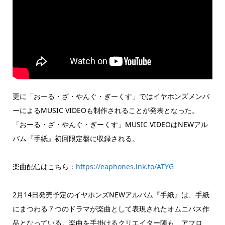
更に「おーる・ざ・やんぐ・ぎーくす」ではイヤホンズメンバ
ーによるMUSIC VIDEOも制作されることが発表となった。
「おーる・ざ・やんぐ・ぎーくす」MUSIC VIDEOはNEWアル
バム『手紙』初回限定盤に収録される。
楽曲配信はこちら：
https://eaphones.lnk.to/ATYG
2月14日発売予定のイヤホンズNEWアルバム『手紙』は、手紙
にまつわる７つのドラマが楽曲として表現されたオムニバス作
品となっている。楽曲を手掛けるクリエイター陣も、アフロ