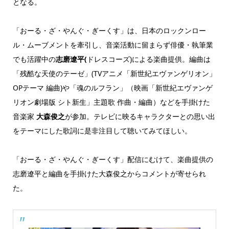
となる。
「おーる・ざ・やんぐ・ぎーくす」は、日本のロックンロー
ル・ムーブメントを牽引し、音楽活動に留まらず俳優・執筆業
でも活躍中の
志磨遼平(
ドレスコーズ)による楽曲提供。編曲は
「残酷な天使のテーゼ」(TVアニメ「新世紀エヴァンゲリオン」
OPテーマ 編曲)や「魂のルフラン」（映画「新世紀エヴァンゲ
リオン劇場版 シト新生」主題歌 作曲・編曲）などを手掛けた
音楽家
大森俊之
が参加。テレビに映るキャラクターとの思い出
をテーマにした歌詞に是非注目して聴いてみてほしい。
「おーる・ざ・やんぐ・ぎーくす」配信にむけて、楽曲提供の
志磨遼平と編曲を手掛けた大森俊之からコメントが寄せられ
た。