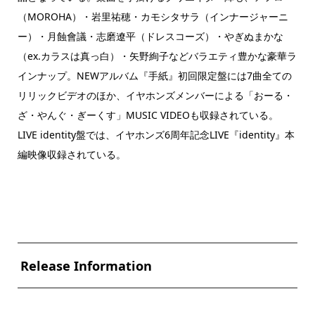
（MOROHA）・岩里祐穂・カモシタサラ（インナージャーニ
ー）・月蝕會議・志磨遼平（ドレスコーズ）・やぎぬまかな
（ex.カラスは真っ白）・矢野絢子などバラエティ豊かな豪華ラ
インナップ。NEWアルバム『手紙』初回限定盤には7曲全ての
リリックビデオのほか、イヤホンズメンバーによる「おーる・
ざ・やんぐ・ぎーくす」MUSIC VIDEOも収録されている。
LIVE identity盤では、イヤホンズ6周年記念LIVE『identity』本
編映像収録されている。
Release Information