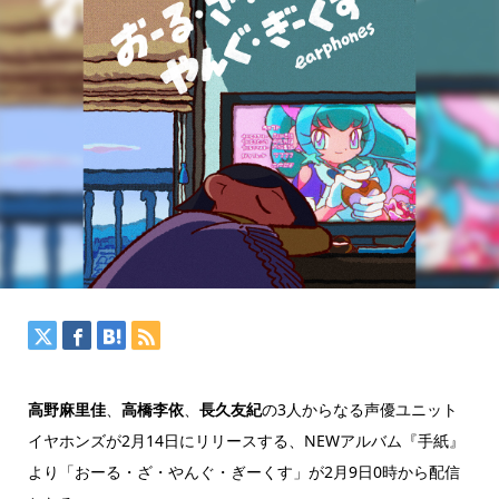
高野麻里佳
、
高橋李依
、
長久友紀
の3人からなる声優ユニット
イヤホンズが2月14日にリリースする、NEWアルバム『手紙』
より「おーる・ざ・やんぐ・ぎーくす」が2月9日0時から配信