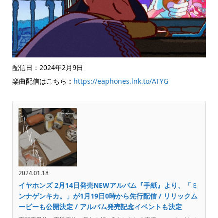
配信日：2024年2月9日
楽曲配信はこちら：
https://eaphones.lnk.to/ATYG
2024.01.18
イヤホンズ 2月14日発売NEWアルバム『手紙』より、「ミ
ンナゲンキカ。」が1月19日0時から先行配信 / リリックム
ービーも公開決定 / アルバム発売記念イベントも決定