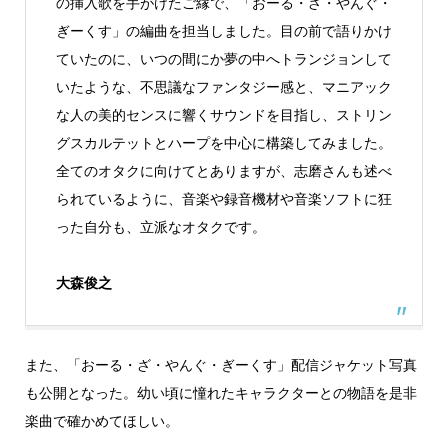
の挿入歌を手がけたご縁で、「おーる・ざ・やんぐ・
ぎーくす」の編曲を担当しました。目の前で語りかけ
ていたのに、いつの間にか夢の中へトランジョンして
いたような、不思議なファンタジー感と、マニアック
な人の美的センスに響くサウンドを目指し、ストリン
グスカルテットとハープを中心に構築してみました。
全てのオタクに向けてとありますが、志磨さんも述べ
られているように、音楽や録音機材や音楽ソフトに狂
った自分も、立派なオタクです。
大森俊之
また、「おーる・ざ・やんぐ・ぎーくす」配信ジャケット写真
も公開となった。幼い頃に憧れたキャラクターとの物語を是非
楽曲で確かめてほしい。