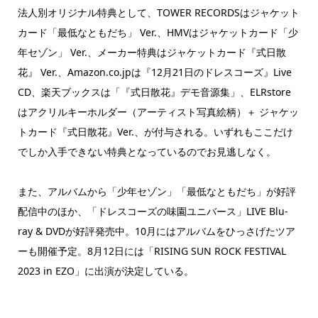
法人別オリジナル特典として、TOWER RECORDSはジャケット
カード「最低なともだち」 Ver.、HMVはジャケットカード「少
年セゾン」 Ver.、メーカー特典はジャケットカード『式日散
花』 Ver.、Amazon.co.jpは『12月21日のドレスコーズ』Live
CD、楽天ブックスは「『式日散花』デモ音源集」、ELRstore
はアクリルキーホルダー（アーティスト写真絵柄）＋ ジャケッ
トカード『式日散花』Ver.、が付与される。いずれもここだけ
でしか入手できない特典となっているのでお見逃しなく。
また、アルバムから「少年セゾン」「最低なともだち」が好評
配信中のほか、「ドレスコーズの味園ユニバース」LIVE Blu-
ray & DVDが好評発売中。10月にはアルバムをひっさげたツア
ーも開催予定。8月12日には「RISING SUN ROCK FESTIVAL
2023 in EZO」に出演が決定している。