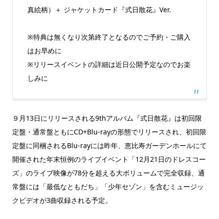
真絵柄）＋ ジャケットカード『式日散花』Ver.
※特典は無くなり次第終了となるのでご予約・ご購入
はお早めに
※リリースイベントの詳細は近日公開予定なのでお楽
しみに
９月13日にリリースされる9thアルバム『式日散花』は初回限
定盤・通常盤ともにCD+Blu-rayの形態でリリースされ、初回限
定盤に同梱されるBlu-rayには昨年、恵比寿ガーデンホールにて
開催された年末恒例のライブイベント「12月21日のドレスコー
ズ」のライブ映像が78分を超える大ボリュームで完全収録、通
常盤には「最低なともだち」「少年セゾン」を含むミュージッ
クビデオが3曲収録される予定。