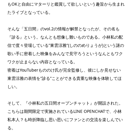
もOKと自由にマターリと鑑賞して欲しいという趣旨から生まれ
たライブとなっている。
そんな「五日間」のvol.2の情報が解禁となったが、その名も
『診る』という。なんとも想像し難いものである。小林私の配
信で度々登場している”東雲涼雅”(しののめりょうが)という謎の
歌い手に密着した映像をみんなで見守ろうというなんともワク
ワクが止まらない内容となっている。
密着はYouTuberもののけ氏が完全監修し、彼にしか見せない
東雲涼雅の表情を”診る”ことができる貴重な映像を体験してほ
しい。
そして、『小林私の五日間オープンチャット』が開設された。
こちらは期間限定で実施されているLINE OPENCHATで、小林
私本人？も時折降臨し思い思いにファンとの交流を楽しんでい
る。