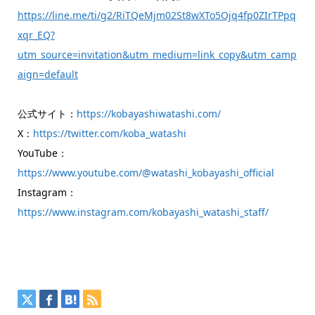
https://line.me/ti/g2/RiTQeMjm02St8wXTo5Ojq4fp0ZIrTPpq
xqr_EQ?
utm_source=invitation&utm_medium=link_copy&utm_camp
aign=default
公式サイト：
https://kobayashiwatashi.com/
X：
https://twitter.com/koba_watashi
YouTube：
https://www.youtube.com/@watashi_kobayashi_official
Instagram：
https://www.instagram.com/kobayashi_watashi_staff/