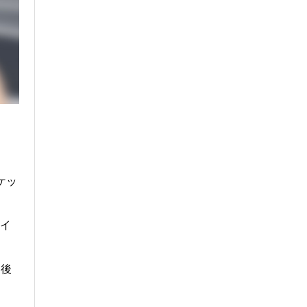
ケッ
ハイ
ら後