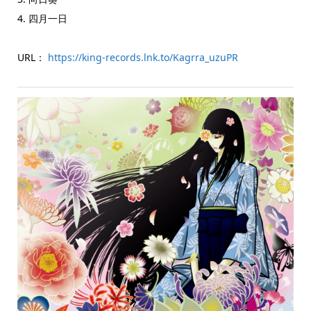
4. 四月一日
URL：
https://king-records.lnk.to/Kagrra_uzuPR