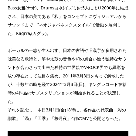
Bass女雅(ナオ)、Drums白水(イズミ)の5人により2000年に結成
され、日本の美である「和」をコンセプトにヴィジュアルから
サウンドまで、”ネオジャパネスクスタイル”で活動を展開し
た、Kagrra,(カグラ)。
ボーカルの一志が生み出す、日本の古語や旧漢字が多用された
耽美なる歌詩と、箏や太鼓の音色や和の風合い漂う独特なサウ
ンドが合わさって出来た独特の世界観でV-ROCK界でも異彩を
放つ存在として注目を集め、2011年3月3日をもって解散した
が、十数年の時を経て2024年3月3日(日)、キングレコード在籍
時の4作品のサブスクリプションが開始されることが決定し
た。
それを記念し、本日3月1日(金)18時に、各作品の代表曲「彩の
讃歌」「渦」「四季」「桜月夜」4作のMVも公開となった。