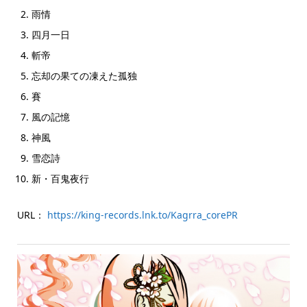
雨情
四月一日
斬帝
忘却の果ての凍えた孤独
賽
風の記憶
神風
雪恋詩
新・百鬼夜行
URL：
https://king-records.lnk.to/Kagrra_corePR