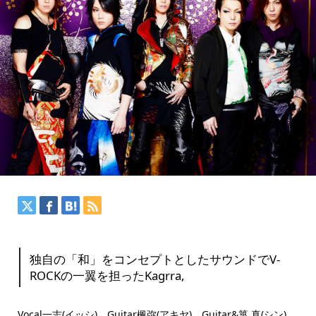
独自の「和」をコンセプトとしたサウンドでV-
ROCKの一翼を担ったKagrra,
Vocal一志(イッシ)、Guitar楓弥(アキヤ)、Guitar&箏 真(シン)、