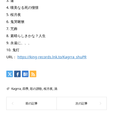
3. 蓮
4. 嘆美なる死の憧憬
5. 桜月夜
6. 鬼哭啾愀
7. 咒葬
8. 素晴らしきかな？人生
9. 永遠に、、、
10. 鬼灯
URL：
https://king-records.lnk.to/Kagrra_shuPR
Kagrra
,
四季
,
彩の讃歌
,
桜月夜
,
渦