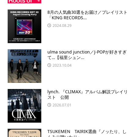
8月の人気曲30選をお届け／プレイリスト
「KING RECORDS...
2024.08.29
ulma sound junction／J-POPが好きすぎ
て…【福里シュン...
2023.10.04
lynch. 『CLIMAX』アルバム解説プレイリ
スト 公開
2026.07.01
TSUKEMEN TAIRIK選曲『ノッたり、し
んみり聴いたり』...