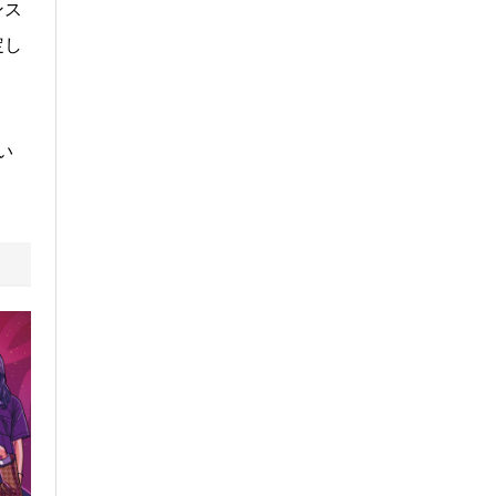
ンス
定し
い