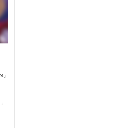
24」
ク」