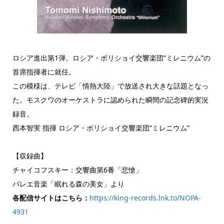
ロシア進出第1弾。ロシア・ボリショイ交響楽団“ミレニウム”の
首席指揮者に就任。
この模様は、テレビ「情熱大陸」で放送され大きな話題となっ
た。モスクワのオーケストラに認められた瞬間の記念碑的実況
録音。
西本智実 指揮 ロシア・ボリショイ交響楽団“ミレニウム”
【収録曲】
チャイコフスキー：交響曲第6番「悲愴」
バレエ音楽「眠れる森の美女」より
各配信サイトはこちら：
https://king-records.lnk.to/NOPA-
4931