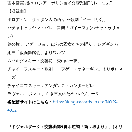
西本智実 指揮 ロシア・ボリショイ交響楽団“ミレニウム”
【収録曲】
ボロディン：ダッタン人の踊り ～歌劇「イーゴリ公」
ハチャトゥリヤン：バレエ音楽「ガイーヌ」(ハチャトゥリャ
ン)
剣の舞 、アダージョ 、ばらの乙女たちの踊り 、レズギンカ
組曲「仮面舞踏会」よりワルツ
ムソルグスキー：交響詩「禿山の一夜」
チャイコフスキー：歌劇「エフゲニ・オネーギン」よりポロネ
ーズ
チャイコフスキー：アンダンテ・カンタービレ
ラヴェル：ボレロ 、亡き王女のためのパヴァーヌ
各配信サイトはこちら：
https://king-records.lnk.to/NOPA-
4932
『ドヴォルザーク：交響曲第9番ホ短調「新世界より」』(オリ