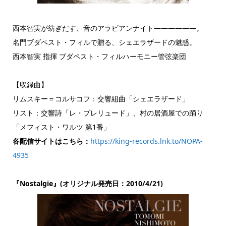
西本智実が紡ぎだす、音のアラビアンナイト――――――。
名門ブダペスト・フィルで贈る、シェエラザードの魅惑。
西本智実 指揮 ブダペスト・フィルハーモニー管弦楽団
【収録曲】
リムスキー＝コルサコフ：交響組曲「シェエラザード」
リスト：交響詩「レ・プレリュード」、村の居酒屋での踊り
「メフィスト・ワルツ 第1番」
各配信サイトはこちら：
https://king-records.lnk.to/NOPA-
4935
『Nostalgie』(オリジナル発売日：2010/4/21)