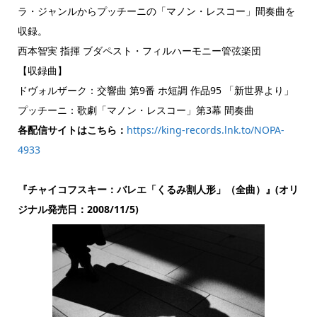
ラ・ジャンルからプッチーニの「マノン・レスコー」間奏曲を
収録。
西本智実 指揮 ブダペスト・フィルハーモニー管弦楽団
【収録曲】
ドヴォルザーク：交響曲 第9番 ホ短調 作品95 「新世界より」
プッチーニ：歌劇「マノン・レスコー」第3幕 間奏曲
各配信サイトはこちら：
https://king-records.lnk.to/NOPA-
4933
『チャイコフスキー：バレエ「くるみ割人形」（全曲）』(オリ
ジナル発売日：2008/11/5)