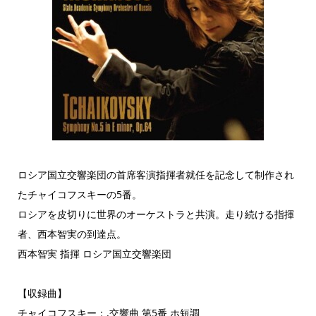
ロシア国立交響楽団の首席客演指揮者就任を記念して制作され
たチャイコフスキーの5番。
ロシアを皮切りに世界のオーケストラと共演。走り続ける指揮
者、西本智実の到達点。
西本智実 指揮 ロシア国立交響楽団
【収録曲】
チャイコフスキー：.交響曲 第5番 ホ短調