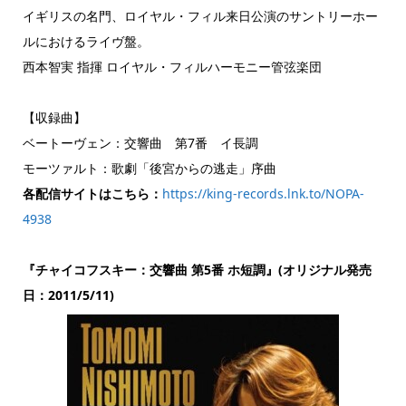
イギリスの名門、ロイヤル・フィル来日公演のサントリーホー
ルにおけるライヴ盤。
西本智実 指揮 ロイヤル・フィルハーモニー管弦楽団
【収録曲】
ベートーヴェン：交響曲 第7番 イ長調
モーツァルト：歌劇「後宮からの逃走」序曲
各配信サイトはこちら：
https://king-records.lnk.to/NOPA-
4938
『チャイコフスキー：交響曲 第5番 ホ短調』(オリジナル発売
日：2011/5/11)