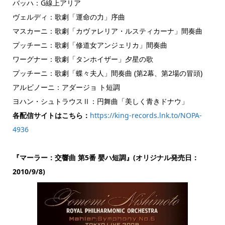
バッハ：G線上アリア
ヴェルディ：歌劇「運命の力」序曲
マスカーニ：歌劇「カヴァレリア・ルスティカーナ」間奏曲
プッチーニ：歌劇「修道女アンジェリカ」間奏曲
ワーグナー：歌劇「タンホイザー」夕星の歌
プッチーニ：歌劇「蝶々夫人」間奏曲 (第2幕、第2場の冒頭)
アルビノーニ：アダージョ ト短調
ヨハン・シュトラウスⅡ：円舞曲「美しく青きドナウ」
各配信サイトはこちら：
https://king-records.lnk.to/NOPA-
4936
『マーラー：交響曲 第5番 嬰ハ短調』(オリジナル発売日：
2010/9/8)