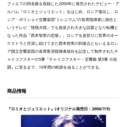
フィエフの同名曲を収録した2000年に発売されたデビュー・ア
ルバム『ロミオとジュリエット』をはじめ、ロシア進出し、ロ
シア・ボリショイ交響楽団“ミレニウム”の首席指揮者に就任と
いうテレビ「情熱大陸」でも放送され大きな話題となり転機と
なった作品『西本智実の悲愴』。ロシアを皮切りに世界のオー
ケストラと共演し続けてきた西本智実の到達点ともいえるロシ
ア国立交響楽団の首席客演指揮者就任を記念して制作されたチ
ャイコフスキーの5番『チャイコフスキー：交響曲 第5番 ホ短
調』に至るまで、10年間の軌跡を辿ることができる。
商品情報
『ロミオとジュリエット』(オリジナル発売日：2000/7/5)