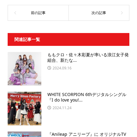
関連記事一覧
ももクロ・佐々木彩夏が率いる浪江女子発
組合、新たな...
2024.09.16
WHITE SCORPION 6thデジタルシングル
『I do love you!...
2024.11.24
『Anileap アニリープ』に オリジナルTV