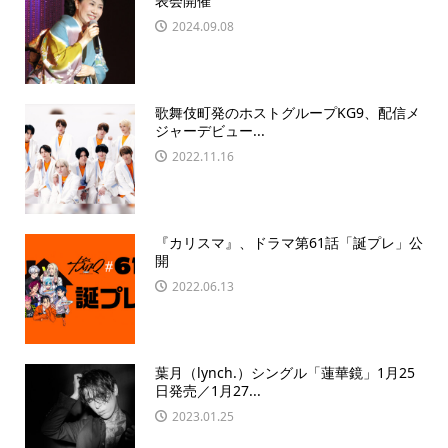
表会開催
2024.09.08
歌舞伎町発のホストグループKG9、配信メ
ジャーデビュー...
2022.11.16
『カリスマ』、ドラマ第61話「誕プレ」公
開
2022.06.13
葉月（lynch.）シングル「蓮華鏡」1月25
日発売／1月27...
2023.01.25