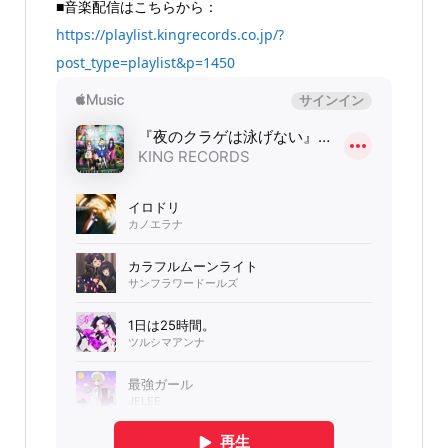
■音楽配信はこちらから：
https://playlist.kingrecords.co.jp/?
post_type=playlist&p=1450