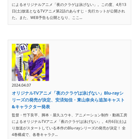
によるオリジナルアニメ「夜のクラゲは泳げない」。この度、4月13
日(土)放送となるTVアニメ第2話のあらすじ・先行カットが公開され
た。また、WEB予告も公開となり、ここ...
2024.04.07
オリジナルTVアニメ「夜のクラゲは泳げない」Blu-rayシ
リーズの発売が決定、安済知佳・東山奈央ら追加キャスト
&キャラクター発表
監督・竹下良平、脚本・屋久ユウキ、アニメーション制作・動画工房
によるオリジナルTVアニメ「夜のクラゲは泳げない」。4月6日(土)よ
り放送がスタートしている本作のBlu-rayシリーズの発売が決定！ 全
4巻構成で、各巻キャラク...