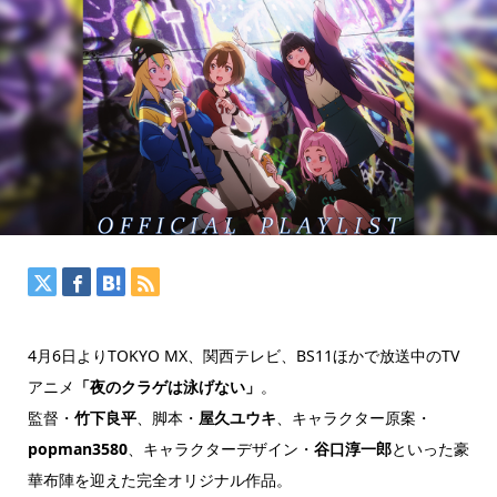
4月6日よりTOKYO MX、関西テレビ、BS11ほかで放送中のTV
アニメ
「夜のクラゲは泳げない」
。
監督・
竹下良平
、脚本・
屋久ユウキ
、キャラクター原案・
popman3580
、キャラクターデザイン・
谷口淳一郎
といった豪
華布陣を迎えた完全オリジナル作品。