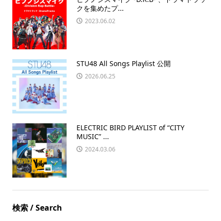
クを集めたプ...
2023.06.02
STU48 All Songs Playlist 公開
2026.06.25
ELECTRIC BIRD PLAYLIST of “CITY
MUSIC” ...
2024.03.06
検索 / Search