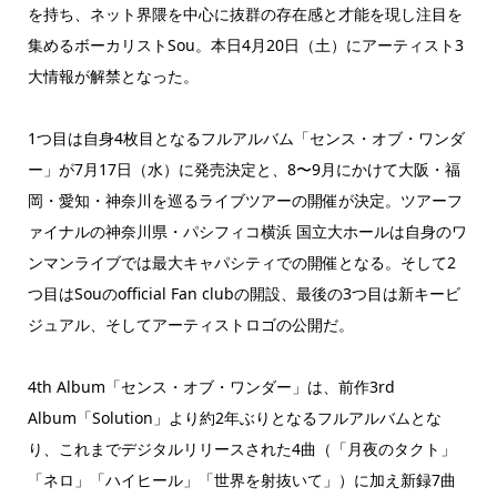
を持ち、ネット界隈を中心に抜群の存在感と才能を現し注目を
集めるボーカリストSou。本日4月20日（土）にアーティスト3
大情報が解禁となった。
1つ目は自身4枚目となるフルアルバム「センス・オブ・ワンダ
ー」が7月17日（水）に発売決定と、8〜9月にかけて大阪・福
岡・愛知・神奈川を巡るライブツアーの開催が決定。ツアーフ
ァイナルの神奈川県・パシフィコ横浜 国立大ホールは自身のワ
ンマンライブでは最大キャパシティでの開催となる。そして2
つ目はSouのofficial Fan clubの開設、最後の3つ目は新キービ
ジュアル、そしてアーティストロゴの公開だ。
4th Album「センス・オブ・ワンダー」は、前作3rd
Album「Solution」より約2年ぶりとなるフルアルバムとな
り、これまでデジタルリリースされた4曲（「月夜のタクト」
「ネロ」「ハイヒール」「世界を射抜いて」）に加え新録7曲