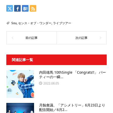
Sou
,
センス・オブ・ワンダー
,
ライブツアー
関連記事一覧
内田雄馬 10thSingle 「Congrats!!」 パー
ティーの一瞬...
2022.08.05
月蝕會議、「アシメトリー」6月23日より
配信開始／6月2...