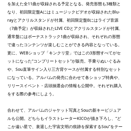
を加えた全11曲が収録される予定となる。発売形態も3種類と
なり、初回限定盤Aにはミュージックビデオが収録されたBlu-
rayとアクリルスタンドが付属、初回限定盤Bにはライブ音源
（7曲予定）が収録されたLIVE CDとアクリルスタンドが付属、
通常盤にはボーナストラック1曲が収録され、それぞれの形態
で違ったコンテンツが楽しむことができる内容となっている。
更に、WEBショップ「キンクリ堂」ではこの3形態すべてがセ
ットになった“コンプリートセット”が販売。手乗りぬいぐるみ
や、Sou直筆サイン入り三方背ケースが付属する特別なセット
になっている。アルバムの発売に合わせて各ショップ特典や、
リリースイベント・店頭抽選会の情報も公開中。それぞれ購入
をする際の参考にしよう。
合わせて、アルバムのジャケット写真とSouの新キービジュア
ルも公開。どちらもイラストレーターKICOが描き下ろし、“ど
こか遠い星で、衰退した宇宙文明の痕跡を探索するSou”をテー