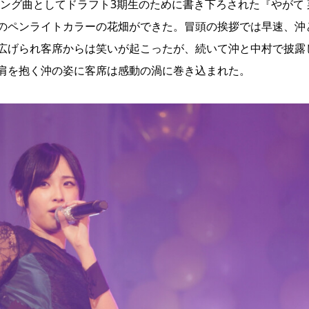
ップリング曲としてドラフト3期生のために書き下ろされた『やがて 
のペンライトカラーの花畑ができた。冒頭の挨拶では早速、沖
広げられ客席からは笑いが起こったが、続いて沖と中村で披露
肩を抱く沖の姿に客席は感動の渦に巻き込まれた。