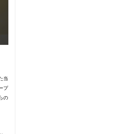
れた当
ープ
らの
た