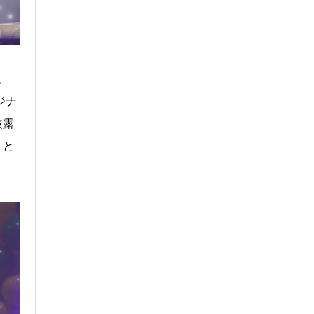
、
ジナ
披露
」と