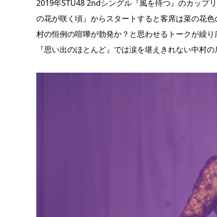
2019年STU48 2ndシングル『風を待つ』のカ
の花が咲く頃』からスタートすると客席は菜の花色
村の恒例の喧嘩が勃発か？と思わせるトークが繰り
『思い出のほとんど』では涙を堪えきれない中村の