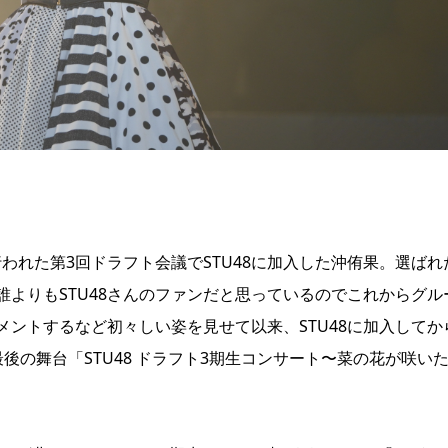
ALLで行われた第3回ドラフト会議でSTU48に加入した沖侑果。選ば
誰よりもSTU48さんのファンだと思っているのでこれからグル
ントするなど初々しい姿を見せて以来、STU48に加入してか
後の舞台「STU48 ドラフト3期生コンサート〜菜の花が咲い