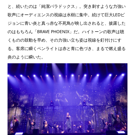
と、続いたのは「純潔パラドックス」。突き刺すような力強い
歌声にオーディエンスの視線は水樹に集中。続けて巨大LEDビ
ジョンに青い炎と真っ赤な不死鳥が映し出されると、披露した
のはもちろん「BRAVE PHOENIX」だ。ハイトーンの歌声は聴
くものの鼓動を早め、その力強い立ち姿は視線を釘付けにす
る。客席に瞬くペンライトは赤と青に色づき、まるで燃え盛る
炎のように瞬いた。