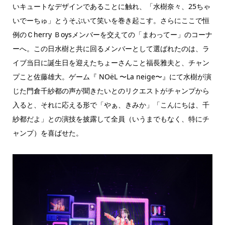
いキュートなデザインであることに触れ、「水樹奈々、25ちゃ
いでーちゅ」とうそぶいて笑いを巻き起こす。さらにここで恒
例のＣherry Ｂoysメンバーを交えての「まわってー」のコーナ
ーへ。この日水樹と共に回るメンバーとして選ばれたのは、ラ
イブ当日に誕生日を迎えたちょーさんこと福長雅夫と、チャン
プこと佐藤雄大。ゲーム『 NOëL 〜La neige〜』にて水樹が演
じた門倉千紗都の声が聞きたいとのリクエストがチャンプから
入ると、それに応える形で「やぁ、きみか」「こんにちは、千
紗都だよ」との演技を披露して全員（いうまでもなく、特にチ
ャンプ）を喜ばせた。