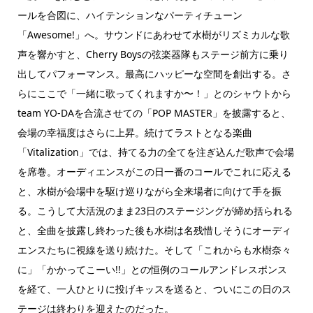
ールを合図に、ハイテンションなパーティチューン
「Awesome!」へ。サウンドにあわせて水樹がリズミカルな歌
声を響かすと、Cherry Boysの弦楽器隊もステージ前方に乗り
出してパフォーマンス。最高にハッピーな空間を創出する。さ
らにここで「一緒に歌ってくれますか〜！」とのシャウトから
team YO-DAを合流させての「POP MASTER」を披露すると、
会場の幸福度はさらに上昇。続けてラストとなる楽曲
「Vitalization」では、持てる力の全てを注ぎ込んだ歌声で会場
を席巻。オーディエンスがこの日一番のコールでこれに応える
と、水樹が会場中を駆け巡りながら全来場者に向けて手を振
る。こうして大活況のまま23日のステージングが締め括られる
と、全曲を披露し終わった後も水樹は名残惜しそうにオーディ
エンスたちに視線を送り続けた。そして「これからも水樹奈々
に」「かかってこーい!!」との恒例のコールアンドレスポンス
を経て、一人ひとりに投げキッスを送ると、ついにこの日のス
テージは終わりを迎えたのだった。