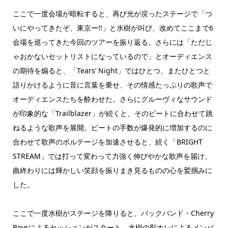
ここで一度会場が暗転すると、再び光が戻ったステージで「つ
いにやってきたぞ、東京ー!!」と水樹が叫び、改めてここまで6
会場を巡ってきた今回のツアーを振り返る。さらには「ただじ
ゃおかないセットリストになっているので」とオーディエンス
の期待を煽ると、「Tearsʼ Night」ではひとつ、またひとつと
語りかけるように音に言葉を乗せ、その情感たっぷりの歌声で
オーディエンスたちを酔わせた。さらにグルーヴィなサウンド
が印象的な「Trailblazer」が続くと、そのビートに合わせて跳
ねるような歌声を展開。ビートの手数が爆発的に増加するのに
合わせて歌声のボルテージを加速させると、続く「BRIGHT
STREAM」では打って変わって力強く伸びやかな歌声を届け、
曲終わりには輝かしい笑顔を振りまき見るものの心を鷲掴みに
した。
ここで一度水樹がステージを降りると、バックバンド・Cherry
Boysによるセッションがスタート。水樹の影ナレによるメンバ