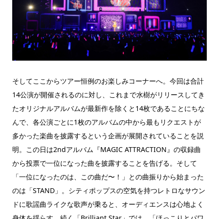
そしてここからツアー恒例のお楽しみコーナーへ。今回は合計
14公演が開催されるのに対し、これまで水樹がリリースしてき
たオリジナルアルバムが最新作を除くと14枚であることにちな
んで、各公演ごとに1枚のアルバムの中から最もリクエストが
多かった楽曲を披露するという企画が展開されていることを説
明。この日は2ndアルバム『MAGIC ATTRACTION』の収録曲
から投票で一位になった曲を披露することを告げる。そして
「一位になったのは、この曲だ〜！」との曲振りから始まった
のは「STAND」。シティポップスの空気を持つレトロなサウン
ドに歌謡曲ライクな歌声が乗ると、オーディエンスは心地よく
身体を揺らす。続く「Brilliant Star」では、「ほっこりとパワ