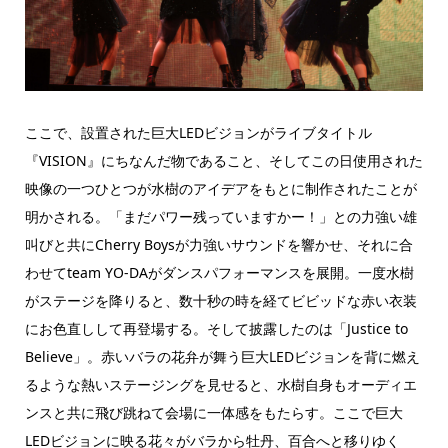
ここで、設置された巨大LEDビジョンがライブタイトル
『VISION』にちなんだ物であること、そしてこの日使用された
映像の一つひとつが水樹のアイデアをもとに制作されたことが
明かされる。「まだパワー残っていますかー！」との力強い雄
叫びと共にCherry Boysが力強いサウンドを響かせ、それに合
わせてteam YO-DAがダンスパフォーマンスを展開。一度水樹
がステージを降りると、数十秒の時を経てビビッドな赤い衣装
にお色直しして再登場する。そして披露したのは「Justice to
Believe」。赤いバラの花弁が舞う巨大LEDビジョンを背に燃え
るような熱いステージングを見せると、水樹自身もオーディエ
ンスと共に飛び跳ねて会場に一体感をもたらす。ここで巨大
LEDビジョンに映る花々がバラから牡丹、百合へと移りゆく