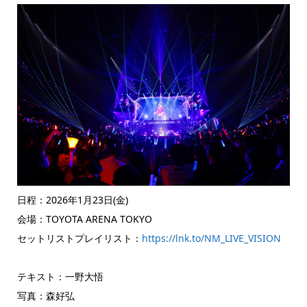
日程：2026年1月23日(金)
会場：TOYOTA ARENA TOKYO
セットリストプレイリスト：
https://lnk.to/NM_LIVE_VISION
テキスト：
一野大悟
写真：
森好弘