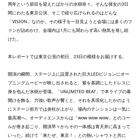
周年という節目を迎えたばかりの水樹奈々。そんな彼女の3日
間にわたる東京公演、そこで繰り広げられるのはどんな
「VISION」なのか。その様子を一目見ようと会場には多くのフ
ァンが詰めかけ、会場内は1月にも関わらず高い熱気を発し続
けた。
本レポートでは東京公演の初日、23日の模様をお届けする。
開演の瞬間、ステージ上に設置された巨大LEDビジョンにオー
プニングムービーが映し出されると、紫を基調にしたドレスに
身を包んだ水樹が登場。「UNLIMITED BEAT」で本ライブの幕
開けを飾る。力強い歌声が響くと、それを具現化したかのよう
にステージ前方では炎柱が上がり、場内のテンションは一気に
最高潮へ。オーディエンスからは「wow wow wow」とのコー
ルが巻き起こり、開演早々からその一体感は青天井に高まって
いった。続けて「来たぜ、東京！」との熱いシャウトと共に