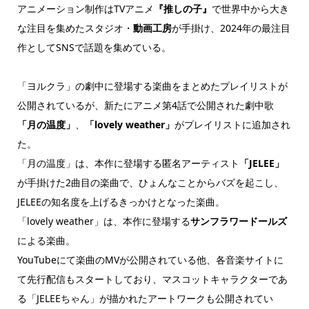
アニメーション制作はTVアニメ
『推しの子』
で世界中から大き
な注目を集めたスタジオ・
動画工房
が手掛け、2024年の最注目
作としてSNSで話題を集めている。
「ヨルクラ」の劇中に登場する楽曲をまとめたプレイリストが
公開されているが、新たにアニメ第4話で公開された劇中歌
「月の温度」
、
「lovely weather」
がプレイリストに追加され
た。
「月の温度」は、本作に登場する匿名アーティスト
「JELEE」
が手掛けた2曲目の楽曲で、ひょんなことからバズを起こし、
JELEEの知名度を上げるきっかけとなった楽曲。
「lovely weather」は、本作に登場する
サンフラワードールズ
による楽曲。
YouTubeにて楽曲のMVが公開されている他、各音楽サイトに
て先行配信もスタートしており、マスコットキャラクターであ
る「JELEEちゃん」が描かれたアートワークも公開されてい