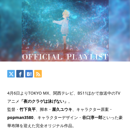
4月6日よりTOKYO MX、関西テレビ、BS11ほかで放送中のTV
アニメ
「夜のクラゲは泳げない」
。
監督・
竹下良平
、脚本・
屋久ユウキ
、キャラクター原案・
popman3580
、キャラクターデザイン・
谷口淳一郎
といった豪
華布陣を迎えた完全オリジナル作品。