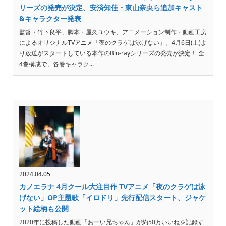
リーズの発売が決定、安済知佳・東山奈央ら追加キャスト
&キャラクター発表
監督・竹下良平、脚本・屋久ユウキ、アニメーション制作・動画工房
によるオリジナルTVアニメ「夜のクラゲは泳げない」。4月6日(土)よ
り放送がスタートしている本作のBlu-rayシリーズの発売が決定！ 全
4巻構成で、各巻キャラク...
2024.04.05
カノエラナ 4月クール大注目作 TVアニメ「夜のクラゲは泳
げない」OP主題歌「イロドリ」先行配信スタート、ジャケ
ット絵柄も公開
2020年に投稿した動画「おーい兄ちゃん」が約50万いいねを記録す