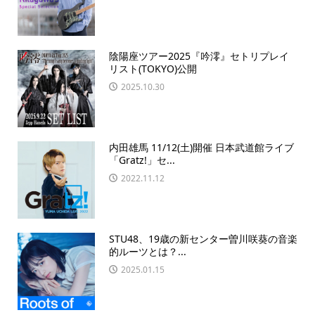
陰陽座ツアー2025『吟澪』セトリプレイ
リスト(TOKYO)公開
2025.10.30
内田雄馬 11/12(土)開催 日本武道館ライブ
「Gratz!」セ...
2022.11.12
STU48、19歳の新センター曽川咲葵の音楽
的ルーツとは？...
2025.01.15