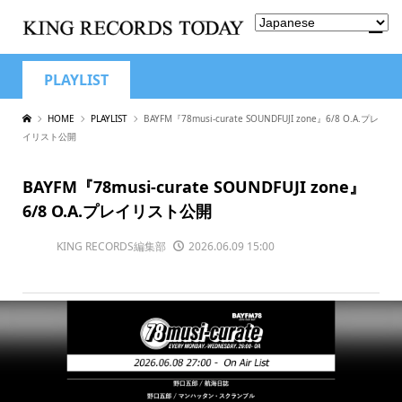
PLAYLIST
HOME
PLAYLIST
BAYFM『78musi-curate SOUNDFUJI zone』6/8 O.A.プレ
イリスト公開
BAYFM『78musi-curate SOUNDFUJI zone』
6/8 O.A.プレイリスト公開
KING RECORDS編集部
2026.06.09 15:00