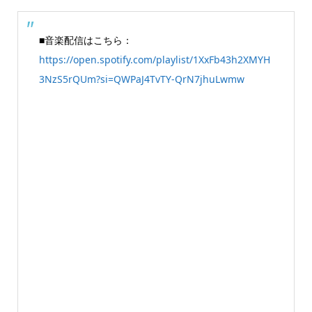
■音楽配信はこちら：
https://open.spotify.com/playlist/1XxFb43h2XMYH
3NzS5rQUm?si=QWPaJ4TvTY-QrN7jhuLwmw