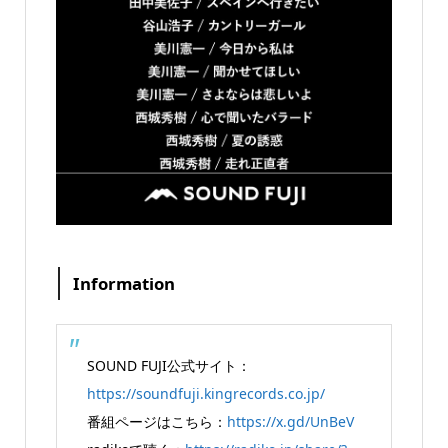
Information
SOUND FUJI公式サイト：
https://soundfuji.kingrecords.co.jp/
番組ページはこちら：
https://x.gd/UnBeV