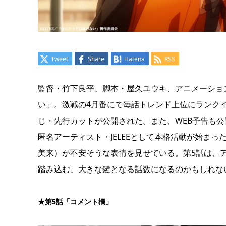
Tweet
Share
Hatena
RSS
監督・竹下良平、脚本・屋久ユウキ、アニメーショ
い」。激戦の4月番にて毎話トレンド上位にランクイン
じ・先行カットが公開された。また、WEB予告も公
匿名アーティスト・JELEEとして本格活動が始まっ
美来）が不安そうな表情を見せている。第5話は、
踏み込む、大きな鍵となる話数になるのかもしれな
★第
5
話「コメント欄」