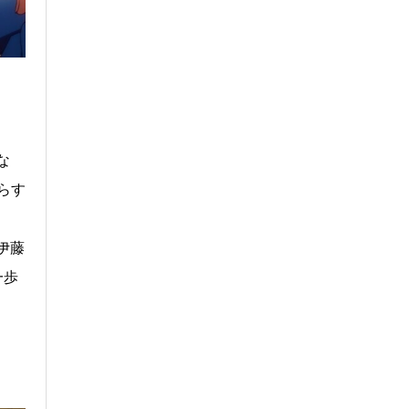
な
らす
伊藤
一歩