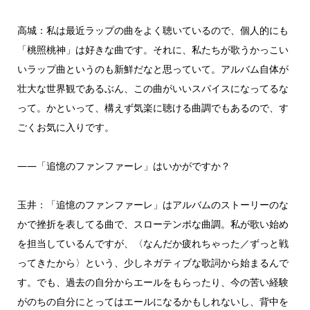
高城：私は最近ラップの曲をよく聴いているので、個人的にも
「桃照桃神」は好きな曲です。それに、私たちが歌うかっこい
いラップ曲というのも新鮮だなと思っていて。アルバム自体が
壮大な世界観であるぶん、この曲がいいスパイスになってるな
って。かといって、構えず気楽に聴ける曲調でもあるので、す
ごくお気に入りです。
――「追憶のファンファーレ」はいかがですか？
玉井：「追憶のファンファーレ」はアルバムのストーリーのな
かで挫折を表してる曲で、スローテンポな曲調。私が歌い始め
を担当しているんですが、〈なんだか疲れちゃった／ずっと戦
ってきたから〉という、少しネガティブな歌詞から始まるんで
す。でも、過去の自分からエールをもらったり、今の苦い経験
がのちの自分にとってはエールになるかもしれないし、背中を