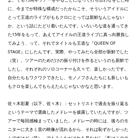
に、今までが特殊な構成だったからこそ、そういうアイドルに
とって王道のライブがももクロにとっては新鮮なんじゃない
か、という話にたどり着いたんです。いろいろな道を通ってき
た15年をもって、あえてアイドルの王道ライブに真っ向勝負し
てみよう、って。それでタイトルも王道な『QUEEN OF
STAGE』にしたんです。実際、やってみたら全部が新鮮でした
（笑）。ツアーのためだけの振り付けを作るというのも新鮮で
したし、それぞれのソロコーナーも久々で、楽しかったです。
自分たちもワクワクできたし、モノノフさんたちにも新しいも
もクロを楽しんでもらえたんじゃないかなと思います。
佐々木彩夏（以下、佐々木）：セットリストで過去を振り返る
というテーマで選曲したメドレーを披露していたんですが、ツ
アーで毎回感極まっていました。メドレーの時には、後ろのモ
ニターに大きく昔の映像が流れるから、それは恥ずかしかった
んですけど（笑）。でもみんながそれを見ながら「私はこのタ