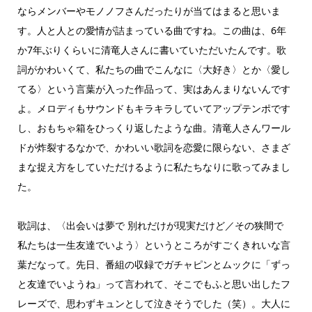
ならメンバーやモノノフさんだったりが当てはまると思いま
す。人と人との愛情が詰まっている曲ですね。この曲は、6年
か7年ぶりくらいに清竜人さんに書いていただいたんです。歌
詞がかわいくて、私たちの曲でこんなに〈大好き〉とか〈愛し
てる〉という言葉が入った作品って、実はあんまりないんです
よ。メロディもサウンドもキラキラしていてアップテンポです
し、おもちゃ箱をひっくり返したような曲。清竜人さんワール
ドが炸裂するなかで、かわいい歌詞を恋愛に限らない、さまざ
まな捉え方をしていただけるように私たちなりに歌ってみまし
た。
歌詞は、〈出会いは夢で 別れだけが現実だけど／その狭間で
私たちは一生友達でいよう〉というところがすごくきれいな言
葉だなって。先日、番組の収録でガチャピンとムックに「ずっ
と友達でいようね」って言われて、そこでもふと思い出したフ
レーズで、思わずキュンとして泣きそうでした（笑）。大人に