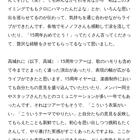
イミングでももクロにハマったんだよな」とか、いろんな思い
出を巡らせてるのが伝わって、気持ちを通じ合わせながらライ
ブができたんです。各地でモノノフさんも感動して涙を流して
いたり、「15周年おめでとう！」ってたくさん言ってくださっ
て、贅沢な経験をさせてもらってるなって思いました。
高城れに（以下、高城）：15周年ツアーは、歌のハモリも含め
て今までとまったく違った演出があったり、表現の幅が広がる
ライブができたと思います。15周年イヤーは、楽曲制作におい
ても自分たちの意見を盛り込んでいただいたり、メンバー同士
やスタッフさんたちとのコミュニケーションが多い一年でもあ
ったんです。それはツアーでもそうで、「こういう衣装がい
い」「こういうテーマでやりたい」と自分たちの意見を反映し
てもらえたことも新鮮でした。初心を思い出しつつ挑戦もたく
さんして、やり遂げた実感がすごくあったんですよね。ここか
ら次はどんな表現が私たちにできるのか、どんな楽曲を与えて