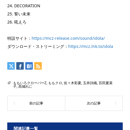
24. DECORATION
25. 誓い未来
26. 吼えろ
特設サイト：
https://mcz-release.com/sound/idola/
ダウンロード・ストリーミング：
https://mcz.lnk.to/idola
ももいろクローバーZ
,
ももクロ
,
佐々木彩夏
,
玉井詩織
,
百田夏菜
子
,
高城れに
関連記事一覧