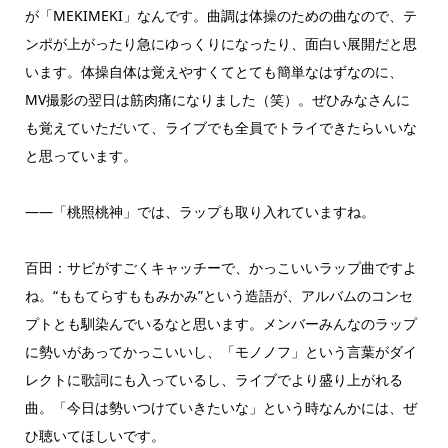
が「MEKIMEKI」なんです。曲調は体操のための曲なので、テ
ンポが上がったり急にゆっくりになったり、面白い展開だと思
います。体操自体は覚えやすくてとても簡単なはずなのに、
MV撮影の翌日は筋肉痛になりました（笑）。ぜひみなさんに
も覚えていただいて、ライブでも全員でトライできたらいいな
と思っています。
――「桃照桃神」では、ラップも取り入れていますね。
百田：サビがすごくキャッチーで、かっこいいラップ曲ですよ
ね。“ももてらすももみかみ”という造語が、アルバムのコンセ
プトとも馴染んでいるなと思います。メンバーみんなのラップ
に勢いがあってかっこいいし、「モノノフ」という言葉がダイ
レクトに歌詞にも入っているし、ライブでより盛り上がれる
曲。「今日は勢いつけていきたいな」という時なんかには、ぜ
ひ聴いてほしいです。