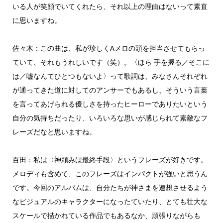
いる人が笑顔でいてくれたら、それ以上の理由はないって素直
に思いますね。
佐々木：この曲は、私が珍しくAメロの頭を担当させてもらっ
ていて、それもうれしいです（笑）。〈ほら 手を握る／そこに
は／嘘なんてひとつもないよ〉って歌詞は、みなさんそれぞれ
が通ってきた道に対してのアンサーでもあるし、そういう言葉
を言ってあげられる優しさを持ったヒーローでありたいという
自分の気持ちだったり、いろいろな思いが感じられて素敵なフ
レーズだなと思いますね。
百田：私は〈神頼みは最終手段〉というフレーズが好きです。
メロディも含めて、このフレーズはインパクトが強いと思うん
です。今回のアルバムは、自分たちが神さまを連想させるよう
なビジュアルのキャラクターになったていたり、とても壮大な
スケールで描かれている作品でもあるなか、頑張りながらも