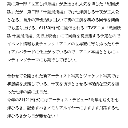
期に第一部『世直し姉弟編』が放送され人気を博した「戦国妖
狐」だが、第二部『千魔混沌編』では七海演じる千夜が主人公
となる。自身の声優活動において初の主演を務める同作を楽曲
でも盛り上げる。6月30日(日)に開催される『TVアニメ「戦国妖
狐 千魔混沌編」先行上映会』にて同曲を初披露する予定なので
イベント情報も要チェック！アニメの世界観に寄り添ったミデ
ィアムバラードに仕上がっているので、アニメ本編とともにエ
ンディングテーマにも期待してほしい。
合わせて公開された新アーティスト写真とジャケット写真では
和服姿を披露している。千夜を彷彿とさせる神秘的な空気を纏
った七海の姿に注目だ。
今年の8月21日(水)にはアーティストデビュー5周年を迎える七
海ひろき。記念すべきメモリアルイヤーにますます飛躍する七
海ひろきから目が離せない！