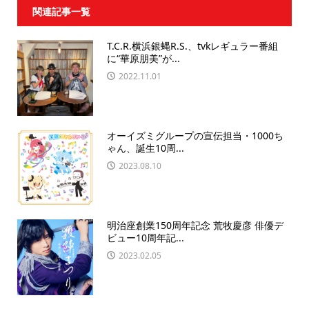
関連記事一覧
T.C.R.横浜銀蝿R.S.、tvkレギュラー番組
に“華原朋美”が...
2022.11.01
オーイズミグループの宣伝担当・1000ち
ゃん、誕生10周...
2023.08.10
明治座創業150周年記念 荒牧慶彦 俳優デ
ビュー10周年記...
2023.02.05