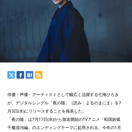
俳優・声優・アーティストとして幅広く活躍する七海ひろき
が、デジタルシングル「夜の隨」（読み：よるのまにま）を7
月3日(水)にリリースすることを発表した。
「夜の隨」は7月17日(水)から放送開始のTVアニメ「戦国妖狐
千魔混沌編」のエンディングテーマに起用される。今年の1月