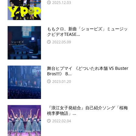
2025.12.03
ももクロ、新曲「ショービズ」ミュージッ
クビデオTEASE...
2022.05.09
舞台ヒプマイ 《どついたれ本舗 VS Buster
Bros!!!》 B...
2023.01.20
『浪江女子発組合』自己紹介ソング「桜梅
桃李夢物語」...
2022.02.04