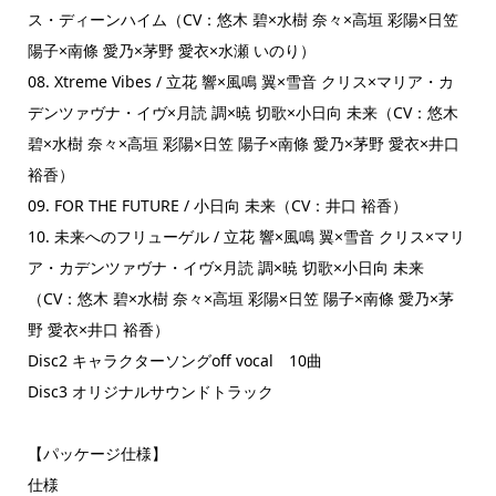
ス・ディーンハイム（CV：悠木 碧×水樹 奈々×高垣 彩陽×日笠
陽子×南條 愛乃×茅野 愛衣×水瀬 いのり）
08. Xtreme Vibes / 立花 響×風鳴 翼×雪音 クリス×マリア・カ
デンツァヴナ・イヴ×月読 調×暁 切歌×小日向 未来（CV：悠木
碧×水樹 奈々×高垣 彩陽×日笠 陽子×南條 愛乃×茅野 愛衣×井口
裕香）
09. FOR THE FUTURE / 小日向 未来（CV：井口 裕香）
10. 未来へのフリューゲル / 立花 響×風鳴 翼×雪音 クリス×マリ
ア・カデンツァヴナ・イヴ×月読 調×暁 切歌×小日向 未来
（CV：悠木 碧×水樹 奈々×高垣 彩陽×日笠 陽子×南條 愛乃×茅
野 愛衣×井口 裕香）
Disc2 キャラクターソングoff vocal 10曲
Disc3 オリジナルサウンドトラック
【パッケージ仕様】
仕様