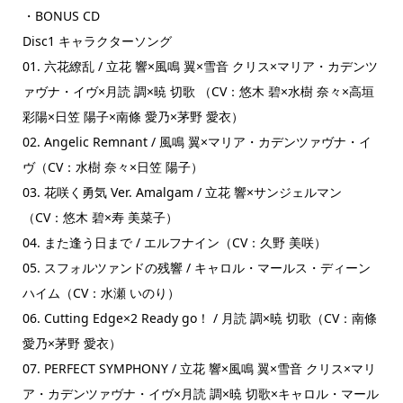
・BONUS CD
Disc1 キャラクターソング
01. 六花繚乱 / 立花 響×風鳴 翼×雪音 クリス×マリア・カデンツ
ァヴナ・イヴ×月読 調×暁 切歌 （CV：悠木 碧×水樹 奈々×高垣
彩陽×日笠 陽子×南條 愛乃×茅野 愛衣）
02. Angelic Remnant / 風鳴 翼×マリア・カデンツァヴナ・イ
ヴ（CV：水樹 奈々×日笠 陽子）
03. 花咲く勇気 Ver. Amalgam / 立花 響×サンジェルマン
（CV：悠木 碧×寿 美菜子）
04. また逢う日まで / エルフナイン（CV：久野 美咲）
05. スフォルツァンドの残響 / キャロル・マールス・ディーン
ハイム（CV：水瀬 いのり）
06. Cutting Edge×2 Ready go！ / 月読 調×暁 切歌（CV：南條
愛乃×茅野 愛衣）
07. PERFECT SYMPHONY / 立花 響×風鳴 翼×雪音 クリス×マリ
ア・カデンツァヴナ・イヴ×月読 調×暁 切歌×キャロル・マール