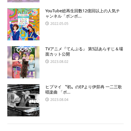
YouTube総再生回数12億回以上の人気チ
ャンネル「ボンボ...
2022.05.05
TVアニメ『てんぷる』 第5話あらすじ＆場
面カット公開
2023.08.02
ヒプマイ 〝初〟のEPより伊弉冉 一二三歌
唱楽曲 「ポ...
2023.08.04