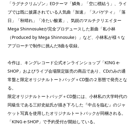
「ラグナクリムゾン」EDテーマ「鱗角」「空に標結う」、ライ
ブでは既に披露されている人気曲「加速」「スパゲティ」「落
日」「秋晴れ」「冷たい酸素」、気鋭のマルチクリエイター
Mega Shinnosukeが完全プロデュースした新曲「私小林
（Produced by Mega Shinnosuke）」など、小林私が様々な
アプローチで制作に挑んだ8曲を収録。
今作は、キングレコード公式オンラインショップ「KING e-
SHOP」およびライブ会場限定販売の商品であり、CDのみの通
常盤と限定オリジナルトートバッグ＋CD盤の２形態で発売とな
る。
限定オリジナルトートバッグ＋CD盤には、小林私の大学時代の
同級生である三好史紘氏が描き下ろした『中点を臨む』のジャ
ケット写真を使用したオリジナルトートバックが同梱される。
「KING e-SHOP」で予約受付が開始している。