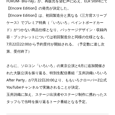
FORUM- Blu-ray』が、再販売を望む声に応え、ELR Storeにて
【Encore Edition】の発売が決定した。
【Encore Edition】は、初回製造分と異なる《三方背スリーブ
ケース》でプレミア特典（「いろいろ」ペイントボードカー
ド）がつかない商品仕様となり、パッケージデザイン・収録内
容・ブックレットについては初回製造分と同様の仕様となる。
7月22日22:00から予約受付が開始される。（予定数に達し次
第、受付終了）
さらに、ソロコン「いろいろ」の東京公演と6月に追加開催さ
れた大阪公演を振り返る、特別生配信番組「玉井詩織いろいろ
After Party」が7月22日20:00より、ももいろクローバーZ公式
YouTubeチャンネルで実施されることが決定。
玉井詩織に加え、ステージ出演者やステージ制作に携わったス
タッフらで当時を振り返るトーク番組となる予定。