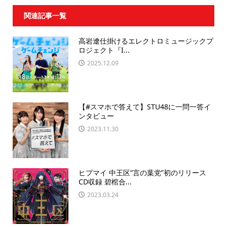
関連記事一覧
高岩遼仕掛けるエレクトロミュージックプ
ロジェクト『I...
2025.12.09
【#スマホで答えて】STU48に一問一答イ
ンタビュー
2023.11.30
ヒプマイ 中王区“言の葉党”初のリリース
CD収録 碧棺合...
2023.03.24