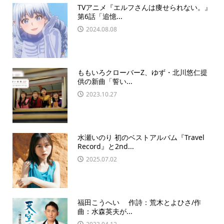
TVアニメ『エルフさんは痩せられない。』
第6話「追憶...
2024.08.08
ももいろクローバーZ、ゆず・北川悠仁提
供の新曲「誓い...
2023.10.27
水瀬いのり 初のベストアルバム『Travel
Record』と2nd...
2025.07.02
福田こうへい 作詩：荒木とよひさ/作
曲：水森英夫が...