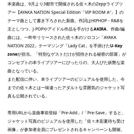
本楽曲は、9月より3都市で開催される佐々木のZeppライブツ
アー【AYAKA NATION Special Edition「VIP ROOM A⁺」】の
テーマ曲として書き下ろされた新曲。作詞はHIPHOP・R&Bを
主としつつ、J-POPやアイドル作品を手がける
AKIRA
、作曲/編
曲には、一昨年リリースされた佐々木のソロコン「AYAKA
NATION 2022」テーマソング「Lady Cat」を手掛けた
U-Key
zone
が担当。「特別なゲストだけが招待される秘密の部屋」が
コンセプトの本ライブツアーにぴったりの、大人びた妖艶な楽
曲となっている。
また配信に伴い、本ライブツアーのビジュアルを使用した、今
までの佐々木とは一味違ったアダルトな雰囲気のジャケット写
真も公開されている。
専用URLから楽曲事前登録「Pre-Add」/「Pre-Save」すると、
ジャケット写真のビジュアルを使用した「佐々木彩夏待ち受け
画像」が参加者全員にプレゼントされるキャンペーンも開催。