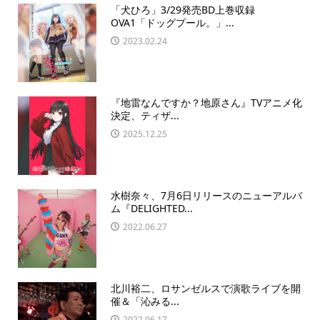
「犬ひろ」3/29発売BD上巻収録
OVA1「ドッグプール。」...
2023.02.24
『地雷なんですか？地原さん』TVアニメ化
決定、ティザ...
2025.12.25
水樹奈々、7月6日リリースのニューアルバ
ム『DELIGHTED...
2022.06.27
北川裕二、ロサンゼルスで演歌ライブを開
催＆「沁みる...
2022.06.17