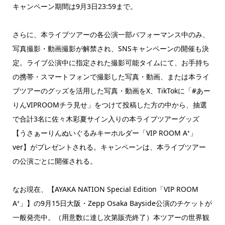
キャンペーン期間は9月3日23:59まで。
さらに、本ライブツアーの各公演一部パフォーマンス中のみ、
写真撮影・動画撮影が解禁され、SNSキャンペーンの開催も決
定。ライブ公演中に指定された撮影可能タイムにて、お手持ち
の携帯・スマートフォンで撮影した写真・動画、または本ライ
ブツアーのグッズを活用した写真・動画をX、TikTokに「#あー
りんVIPROOMチラ見せ」をつけて投稿した方の中から、抽選
で合計3名に佐々木彩夏サイン入りの本ライブツアーグッズ
【うさぁーりんぬいぐるみキーホルダー「VIP ROOM A⁺」
ver】がプレゼントされる。キャンペーンは、本ライブツアー
の公演ごとに開催される。
なお現在、【AYAKA NATION Special Edition「VIP ROOM
A⁺」】の9月15日大阪・Zepp Osaka Bayside公演のチケットが
一般発売中。（用意数に達し次第販売終了）本ツアーの世界観