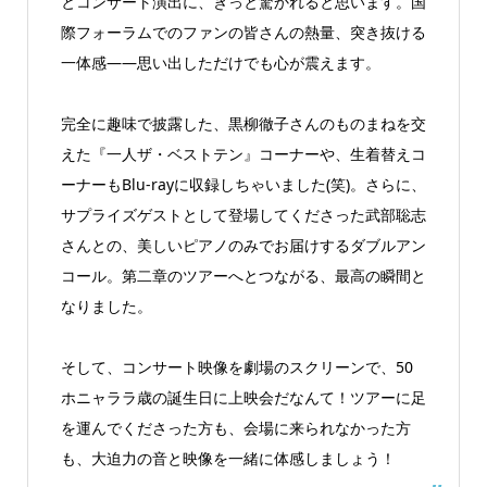
とコンサート演出に、きっと驚かれると思います。国
際フォーラムでのファンの皆さんの熱量、突き抜ける
一体感――思い出しただけでも心が震えます。
完全に趣味で披露した、黒柳徹子さんのものまねを交
えた『一人ザ・ベストテン』コーナーや、生着替えコ
ーナーもBlu-rayに収録しちゃいました(笑)。さらに、
サプライズゲストとして登場してくださった武部聡志
さんとの、美しいピアノのみでお届けするダブルアン
コール。第二章のツアーへとつながる、最高の瞬間と
なりました。
そして、コンサート映像を劇場のスクリーンで、50
ホニャララ歳の誕生日に上映会だなんて！ツアーに足
を運んでくださった方も、会場に来られなかった方
も、大迫力の音と映像を一緒に体感しましょう！