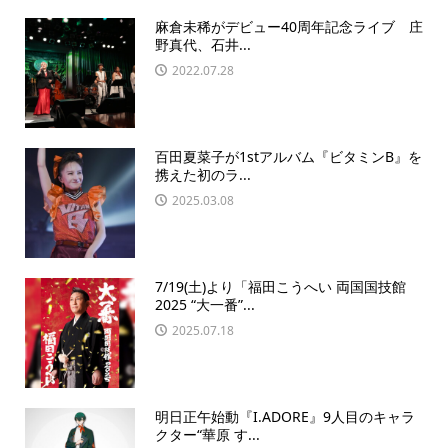
麻倉未稀がデビュー40周年記念ライブ 庄
野真代、石井...
2022.07.28
百田夏菜子が1stアルバム『ビタミンB』を
携えた初のラ...
2025.03.08
7/19(土)より「福田こうへい 両国国技館
2025 “大一番”...
2025.07.18
明日正午始動『I.ADORE』9人目のキャラ
クター“華原 す...