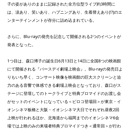
子の姿がありのままに記録された全方位型ライブ約3時間に
は、涙あり、笑いあり、ハプニングあり、生着替えあり(!?)のエ
ンターテインメントが存分に詰め込まれている。
さらに、Blu-rayの発売を記念して開催される2つのイベントが
発表となった。
1つ目は、森口博子の誕生日6月13日と14日に全国8つの映画館
にて開催される『バースデイ劇場上映会』。Blu-rayの発売日よ
りもいち早く、コンサート映像を映画館の巨大スクリーンと迫
力のある音響で体感できる劇場上映会となっており、森口がス
テージに登壇してのトークライブと特典ブロマイドのお渡し会
がセットのイベントになっている＜ピロコ登場回＞が東京・イ
オンシネマ板橋と大阪・イオンシネマ大日でそれぞれ昼夜2回
上映が行われるほか、北海道から福岡までのイオンシネマ6会
場では上映のみの来場者特典ブロマイドつき＜通常回＞が行わ