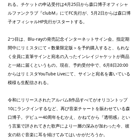
れる。チケットの申込受付は4月25日から森口博子オフィシャ
ルファンクラブ『clubM』にてFC先行が、5月2日からは森口博
子オフィシャルHP先行がスタートする。
2つ目は、Blu-rayの発売記念インターネットサイン会。指定期
間中にリミスタにて＜数量限定版＞を予約購入すると、もれな
く全員に直筆サインと宛名の入ったインレイジャケットが商品
と一緒に届くというもの。現在、予約受付中で、6月8日20:00
からはリミスタYouTube Liveにて、サインと宛名を書いている
模様も生配信される。
令和にリリースされたアルバム8作品すべてがオリコントップ
10にランクインするなど、再び音楽チャートを賑わせている森
口博子。デビュー40周年をむかえ、かねてから『透明感』とい
う言葉で評されてきた歌声により一層の深みが加わった今、彼
女の紡ぐ音楽に耳を傾けてみてはいかがだろうか。