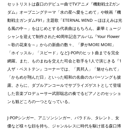
セットリストは森口のデビュー曲でTVアニメ『機動戦士Zガン
ダム』オープニングテーマ「水の星へ愛をこめて」や映画『機
動戦士ガンダムF91』主題歌「ETERNAL WIND ～ほほえみは光
る風の中～」をはじめとする代表曲はもちろん、豪華ミュージ
シャンを迎えて制作された40周年記念アルバム『Your Flower
～歌の花束を～』からの新曲の数々、「夢がMORI MORI」
「ホイッスル」「スピード」などJ-POPのヒット曲までを完全
網羅。また、ものまねを交えた司会と歌手を1人で演じきる『1
人ザ・ベストテン』コーナーでは、「異邦人」「魅せられて」
「かもめが翔んだ日」といった昭和の名曲のカバーソングも披
露。さらに、ダブルアンコールでサプライズゲストとして登場
した音楽プロデューサー武部聡志の奏でるピアノとのセッショ
ンも観どころの一つとなっている。
J-POPシンガー、アニソンシンガー、バラドル、タレント、女
優など様々な顔を持ち、ジャンルレスに時代を駆け巡る森口博