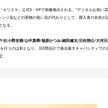
カリスマ』公式X・HPで画像掲示される、“デジタルお祝い花
アレンジ花などの実物の祝い花の代わりとして、購入者の名前が
となる。
声優(
小野友樹
/
山中真尋
/
福原かつみ
/
細田健太
/
日向朔公
/
大河元
ブを行うのは初となり、3日間合計で過去最大キャパシティでの
定。