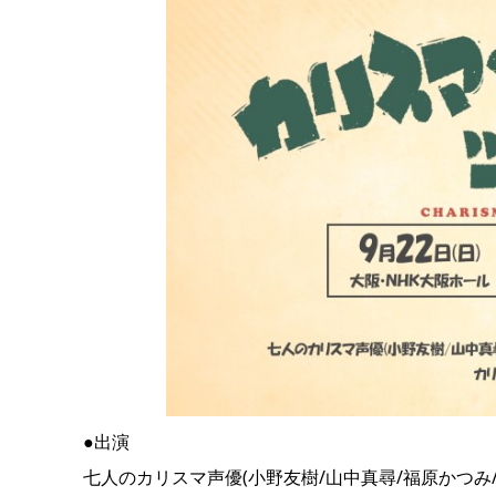
●出演
七人のカリスマ声優(小野友樹/山中真尋/福原かつみ