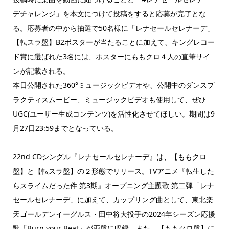
デチャレンジ」を本文につけて投稿をすると応募が完了とな
る。応募者の中から抽選で50名様に「レナセールセレナーデ」
【転スラ盤】B2ポスターが当たることに加えて、キングレコー
ド賞に選ばれた3名には、ポスターにももクロ４人の直筆サイ
ンが記載される。
本日公開された360°ミュージックビデオや、公開中のダンスプ
ラクティスムービー、ミュージックビデオも使用して、ぜひ
UGC(ユーザー生成コンテンツ)を活性化させてほしい。期間は9
月27日23:59までとなっている。
22nd CDシングル『レナセールセレナーデ』は、【ももクロ
盤】と【転スラ盤】の２形態でリリース。TVアニメ『転生した
らスライムだった件 第3期』オープニング主題歌 第二弾「レナ
セールセレナーデ」に加えて、カップリング曲として、東北楽
天ゴールデンイーグルス・田中将大投手の2024年シーズン応援
歌「Burn your Beat」が両盤に収録。また、【ももクロ盤】に