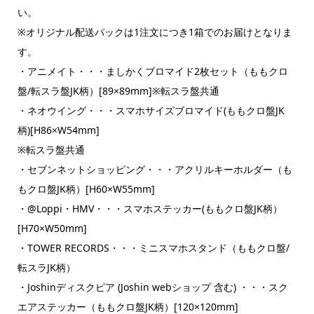
い。
※オリジナル配送パックは1注文につき1箱でのお届けとなりま
す。
・アニメイト・・・ましかくブロマイド2枚セット（ももクロ
盤/転スラ盤JK柄）[89×89mm]※転スラ盤共通
・ネオウイング・・・スマホサイズブロマイド(ももクロ盤JK
柄)[H86×W54mm]
※転スラ盤共通
・セブンネットショッピング・・・アクリルキーホルダー（も
もクロ盤JK柄）[H60×W55mm]
・@Loppi・HMV・・・スマホステッカー(ももクロ盤JK柄）
[H70×W50mm]
・TOWER RECORDS・・・ミニスマホスタンド（ももクロ盤/
転スラJK柄）
・Joshinディスクピア (Joshin webショップ 含む) ・・・スク
エアステッカー（ももクロ盤JK柄）[120×120mm]