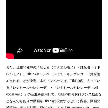
また、現在開催中の「歌伝者（ウタエルモノ）・踊伝者（オド
レルモノ）」TikTokキャンペーンにて、キングレコード賞が追
加されることが決定。本キャンペーンは、TikTok内に入ってい
る「レナセールセレナーデ」・「レナセールセレナーデ（off
vocal ver.）」の音源を使用して、歌唱や振り付けダンス動画な
どなんでもありの動画をTikTokに投稿するという内容。動画の
投稿時に楽曲を動画に紐づけることと「#レナセールセレナー