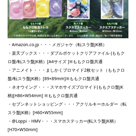
・Amazon.co.jp・・・メガジャケ（転スラ盤JK柄）
・楽天ブックス・・・ダブルポケットクリアファイル (ももク
ロ盤/転スラ盤JK柄）[A4サイズ ]※ももクロ盤共通
・アニメイト・・・ましかくブロマイド2枚セット（ももクロ
盤/転スラ盤JK柄）[89×89mm]※ももクロ盤共通
・ネオウイング・・・スマホサイズブロマイド(ももクロ盤JK
柄)[H86×W54mm] ※ももクロ盤共通
・セブンネットショッピング・・・アクリルキーホルダー（転
スラ盤JK柄）[H60×W55mm]
・@Loppi・HMV・・・スマホステッカー(転スラ盤JK柄）
[H70×W50mm]