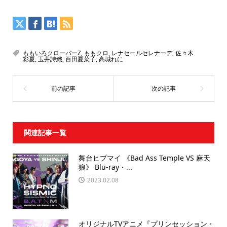
ももいろクローバーZ
,
ももクロ
,
レナセールセレナーデ
,
佐々木
彩夏
,
玉井詩織
,
百田夏菜子
,
高城れに
関連記事一覧
舞台ヒプマイ 《Bad Ass Temple VS 麻天
狼》 Blu-ray・...
2023.02.08
オリジナルTVアニメ『プリンセッション・