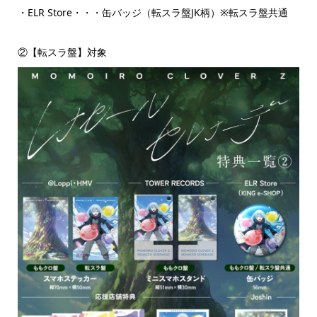
・ELR Store・・・缶バッジ（転スラ盤JK柄）※転スラ盤共通
②【転スラ盤】対象