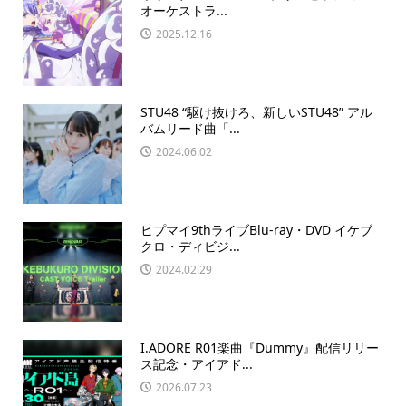
オーケストラ...
2025.12.16
STU48 “駆け抜けろ、新しいSTU48” アル
バムリード曲「...
2024.06.02
ヒプマイ9thライブBlu-ray・DVD イケブ
クロ・ディビジ...
2024.02.29
I.ADORE R01楽曲『Dummy』配信リリー
ス記念・アイアド...
2026.07.23