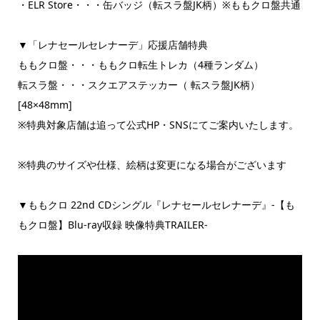
・ELR Store・・・缶バッジ（転スラ盤JK柄）※ももクロ盤共通
▼「レナセールセレナーデ」応援店舗特典
ももクロ盤・・・ももクロ転生トレカ（4種ランダム）
転スラ盤・・・スクエアステッカー（ 転スラ盤JK柄）
[48×48mm]
※特典対象店舗は追って公式HP・SNSにてご案内いたします。
※特典のサイズや仕様、絵柄は変更になる場合がございます
▼ももクロ 22nd CDシングル『レナセールセレナーデ』-【も
もクロ盤】Blu-ray収録 映像特典TRAILER-