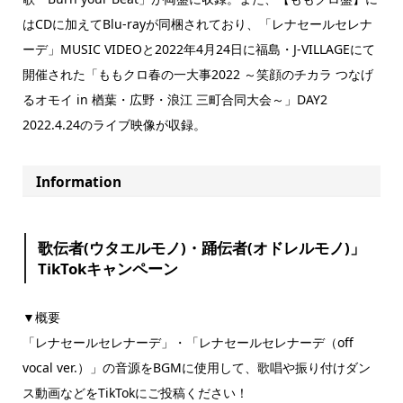
はCDに加えてBlu-rayが同梱されており、「レナセールセレナ
ーデ」MUSIC VIDEOと2022年4月24日に福島・J-VILLAGEにて
開催された「ももクロ春の一大事2022 ～笑顔のチカラ つなげ
るオモイ in 楢葉・広野・浪江 三町合同大会～」DAY2
2022.4.24のライブ映像が収録。
Information
歌伝者(ウタエルモノ)・踊伝者(オドレルモノ)」
TikTokキャンペーン
▼概要
「レナセールセレナーデ」・「レナセールセレナーデ（off
vocal ver.）」の音源をBGMに使用して、歌唱や振り付けダン
ス動画などをTikTokにご投稿ください！