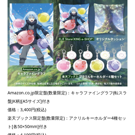
Amazon.co.jp限定盤(数量限定)：キャラファイングラフ(転スラ
盤JK柄)[A5サイズ]付き
価格：3,400円(税込)
楽天ブックス限定盤(数量限定)：アクリルキーホルダー4種セッ
ト[各50×50mm]付き
価格：4,199円(税込)