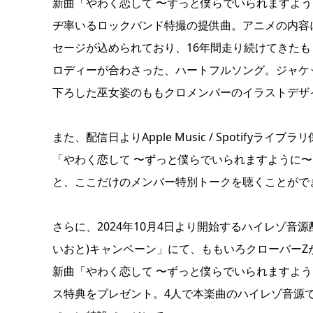
新曲「やわく恋して 〜ずっと僕らでいられますよ
ヂ率いるロックバンド特撮の提供曲。アニメの内容
セージが込められており、16年間走り続けてきた
ロディーが合わさった、ハートフルソング。ジャケ
下ろした巫女姿のももクロメンバーのイラストデザ
また、配信日よりApple Music / Spotif
「やわく恋して 〜ずっと僕らでいられますように〜」をA
と、ここだけのメンバー特別トークを聴くことがで
さらに、2024年10月4日より開始するハイレゾ音源
いおと)キャンペーン」にて、ももいろクローバーZが
新曲「やわく恋して 〜ずっと僕らでいられますよう
ス特典をプレゼント。4人で本楽曲のハイレゾ音源