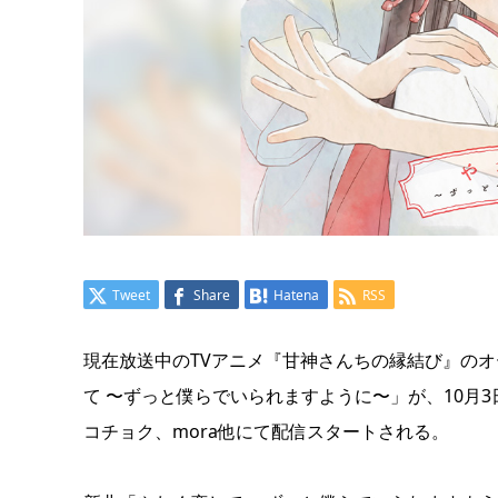
Tweet
Share
Hatena
RSS
現在放送中のTVアニメ『甘神さんちの縁結び』の
て 〜ずっと僕らでいられますように〜」が、10月3日24時[10
コチョク、mora他にて配信スタートされる。