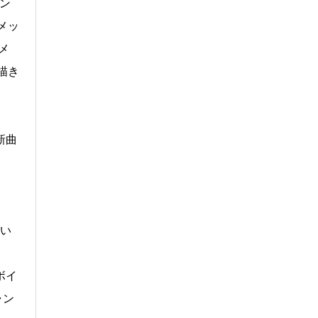
ン
メッ
メ
描き
新曲
(い
ボイ
ャン