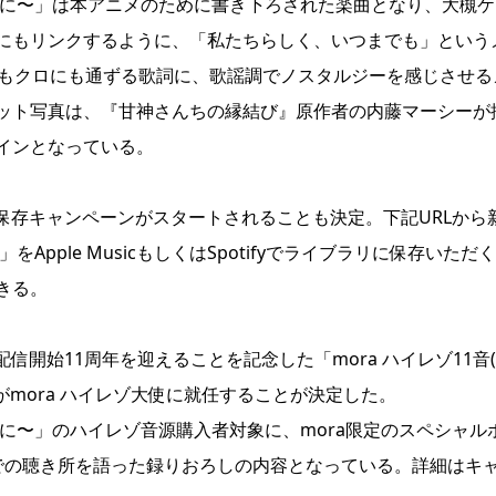
うに〜」は本アニメのために書き下ろされた楽曲となり、大槻ケ
にもリンクするように、「私たちらしく、いつまでも」という
ももクロにも通ずる歌詞に、歌謡調でノスタルジーを感じさせる
ット写真は、『甘神さんちの縁結び』原作者の内藤マーシーが
インとなっている。
yライブラリ保存キャンペーンがスタートされることも決定。下記URLから
pple MusicもしくはSpotifyでライブラリに保存いただく
きる。
配信開始11周年を迎えることを記念した「mora ハイレゾ11音
mora ハイレゾ大使に就任することが決定した。
に〜」のハイレゾ音源購入者対象に、mora限定のスペシャル
での聴き所を語った録りおろしの内容となっている。詳細はキ