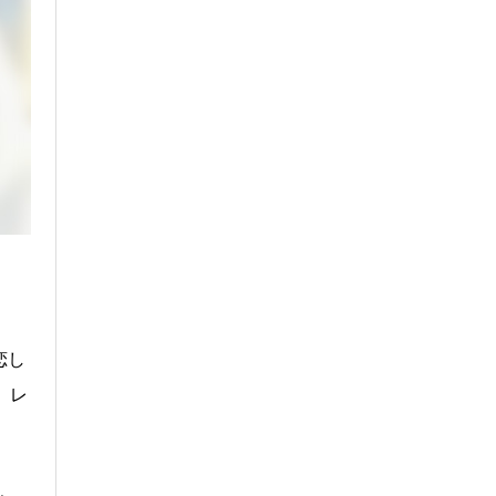
恋し
e、レ