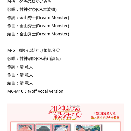
M-4：夕色のねがいみち
歌唱：甘神夕奈(CV.本渡楓)
作詞：金山秀士(Dream Monster)
作曲：金山秀士(Dream Monster)
編曲：金山秀士(Dream Monster)
M-5：朝姫は朝だけ姫気分♡
歌唱：甘神朝姫(CV.若山詩音)
作詞：清 竜人
作曲：清 竜人
編曲：清 竜人
M6-M10；各off vocal version.