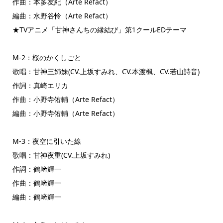
作曲：本多友紀（Arte Refact）
編曲：水野谷怜（Arte Refact）
★TVアニメ「甘神さんちの縁結び」第1クールEDテーマ
M-2：桜のかくしごと
歌唱：甘神三姉妹(CV.上坂すみれ、CV.本渡楓、CV.若山詩音)
作詞：真崎エリカ
作曲：小野寺佑輔（Arte Refact）
編曲：小野寺佑輔（Arte Refact）
M-3：夜空に引いた線
歌唱：甘神夜重(CV.上坂すみれ)
作詞：鶴﨑輝一
作曲：鶴﨑輝一
編曲：鶴﨑輝一