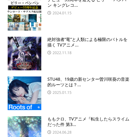
ン キングレコ...
2024.01.15
絶対強者”竜”と人類による極限のバトルを
描く TVアニメ...
2022.11.18
STU48、19歳の新センター曽川咲葵の音楽
的ルーツとは？...
2025.01.15
ももクロ、TVアニメ『転生したらスライム
だった件 第3...
2024.06.28