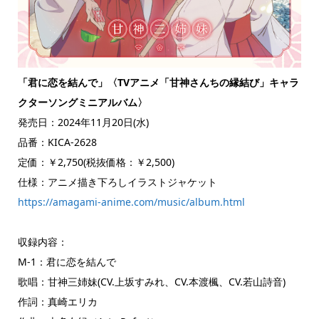
「君に恋を結んで」〈TVアニメ「甘神さんちの縁結び」キャラ
クターソングミニアルバム〉
発売日：2024年11月20日(水)
品番：KICA-2628
定価：￥2,750(税抜価格：￥2,500)
仕様：アニメ描き下ろしイラストジャケット
https://amagami-anime.com/music/album.html
収録内容：
M-1：君に恋を結んで
歌唱：甘神三姉妹(CV.上坂すみれ、CV.本渡楓、CV.若山詩音)
作詞：真崎エリカ