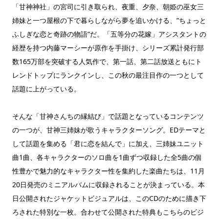
「甘神神社」の宮司に引き取られ、夜重、夕奈、朝姫の巫女三
姉妹と一つ屋根の下で暮らしながら夢を追いかける、”ちょっと
ふしぎな恋と奇跡の物語”だ。「五等分の花嫁」アシスタントの
経歴を持つ内藤マーシーが原作を手掛け、シリーズ累計発行部
数165万部を突破する人気作で、第一話、第二話放送ともにト
レンドトップにランクインし、この秋の最注目作の一つとして
話題に上がっている。
そんな「甘神さんちの縁結び」で話題となっているコンテンツ
の一つが、甘神三姉妹が歌うキャラクターソング。EDテーマと
して話題を集める「君に恋を結んで」に加え、三姉妹ユニット
曲1曲、各キャラクターのソロ曲を1曲ずつ収録した全5曲の個
性豊かで魅力的なキャラクター性を集約した楽曲たちは、11月
20日発売のミニアルバムに収録されることが決まっている。本
日公開されたジャケットビジュアルは、このCDのために描き下
ろされた特別な一枚。合わせて公開された特典もこちらのビジ