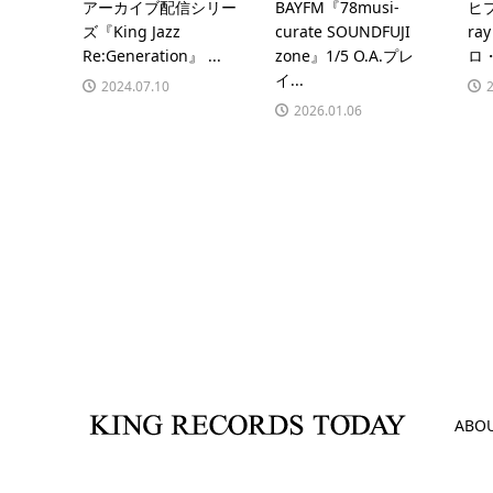
アーカイブ配信シリー
BAYFM『78musi-
ヒプ
ズ『King Jazz
curate SOUNDFUJI
ra
Re:Generation』 ...
zone』1/5 O.A.プレ
ロ・
イ...
2024.07.10
2026.01.06
ABO