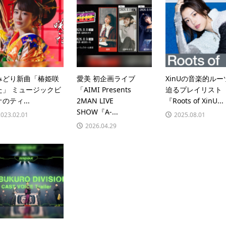
みどり新曲「椿姫咲
愛美 初企画ライブ
XinUの音楽的ルー
た」 ミュージックビ
「AIMI Presents
迫るプレイリスト
のティ...
2MAN LIVE
『Roots of XinU...
SHOW『A-...
2023.02.01
2025.08.01
2026.04.29