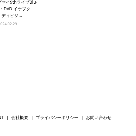
マイ9thライブBlu-
y・DVD イケブク
ディビジ...
2024.02.29
UT
会社概要
プライバシーポリシー
お問い合わせ