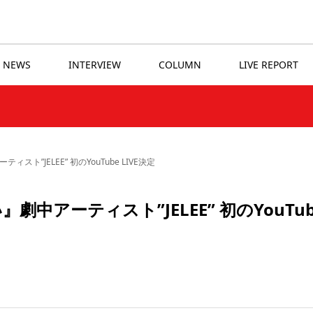
NEWS
INTERVIEW
COLUMN
LIVE REPORT
”JELEE” 初のYouTube LIVE決定
中アーティスト”JELEE” 初のYouTub