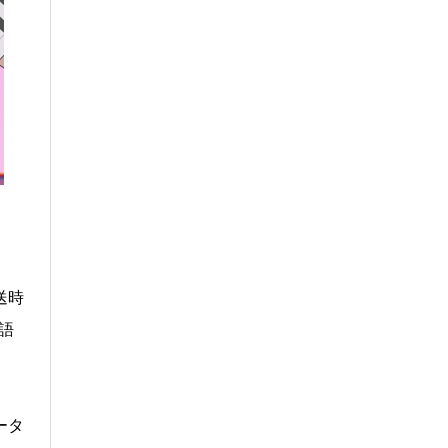
送時
語
ータ