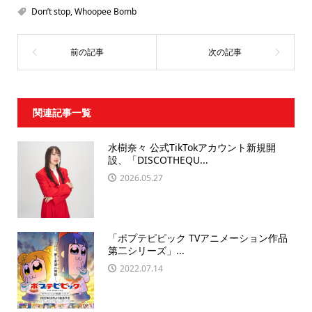
Don’t stop
,
Whoopee Bomb
関連記事一覧
水樹奈々 公式TikTokアカウント新規開
設、「DISCOTHEQU...
2026.05.27
「ポプテピピック TVアニメーション作品
第二シリーズ」...
2022.07.14