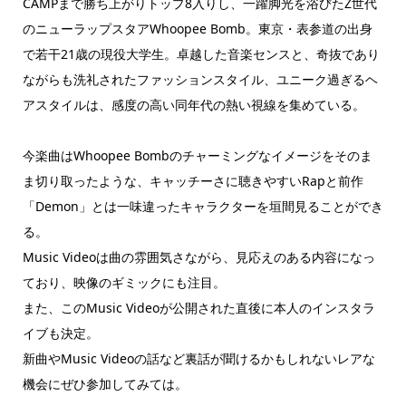
CAMPまで勝ち上がりトップ8入りし、一躍脚光を浴びたZ世代
のニューラップスタアWhoopee Bomb。東京・表参道の出身
で若干21歳の現役大学生。卓越した音楽センスと、奇抜であり
ながらも洗礼されたファッションスタイル、ユニーク過ぎるヘ
アスタイルは、感度の高い同年代の熱い視線を集めている。
今楽曲はWhoopee Bombのチャーミングなイメージをそのま
ま切り取ったような、キャッチーさに聴きやすいRapと前作
「Demon」とは一味違ったキャラクターを垣間見ることができ
る。
Music Videoは曲の雰囲気さながら、見応えのある内容になっ
ており、映像のギミックにも注目。
また、このMusic Videoが公開された直後に本人のインスタラ
イブも決定。
新曲やMusic Videoの話など裏話が聞けるかもしれないレアな
機会にぜひ参加してみては。