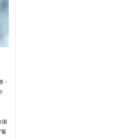
県・
ラ
全国
プ最