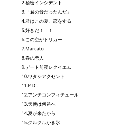
2.秘密インシデント
3.「君の音だったんだ」
4.君はこの夏、恋をする
5.好きだ！！！
6.この空がトリガー
7.Marcato
8.春の恋人
9.デート前夜レクイエム
10.ワタシアクセント
11.P.I.C.
12.アンチコンフィチュール
13.天使は何処へ
14.夏が来たから
15.クルクルかき氷